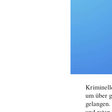
Kriminell
um über g
gelangen.
und raten