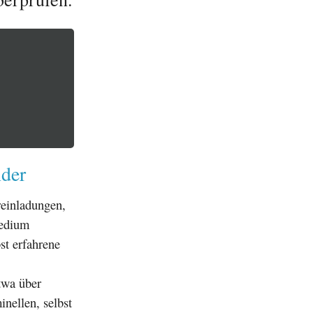
nder
einladungen,
medium
st erfahrene
twa über
nellen, selbst