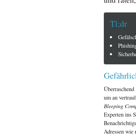
Tl;dr
Gefälsc
Phishin
Sicherh
Gefährli
Überraschend g
um an vertrau
Bleeping Com
Experten ins S
Benachrichtig
Adressen wie n