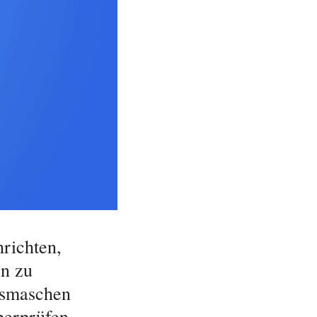
hrichten,
en zu
gsmaschen
berprüfen.