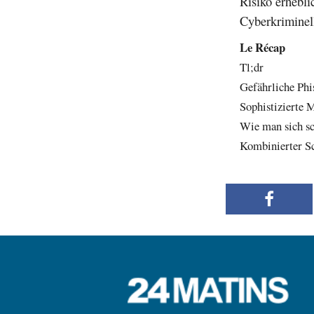
Risiko erhebli
Cyberkriminel
Le Récap
Tl;dr
Gefährliche Phi
Sophistizierte 
Wie man sich s
Kombinierter S