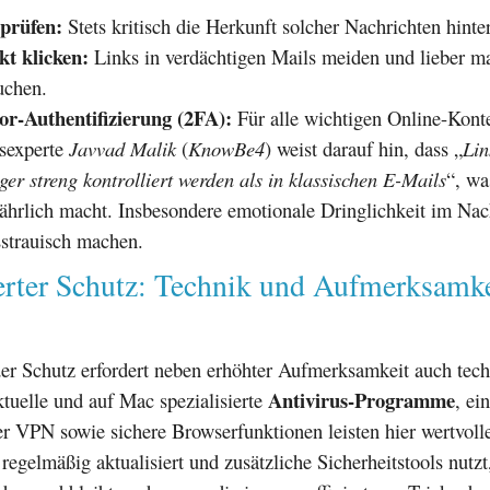
prüfen:
Stets kritisch die Herkunft solcher Nachrichten hinte
kt klicken:
Links in verdächtigen Mails meiden und lieber m
uchen.
or-Authentifizierung (2FA):
Für alle wichtigen Online-Konte
tsexperte
Javvad Malik
(
KnowBe4
) weist darauf hin, dass „
Lin
er streng kontrolliert werden als in klassischen E-Mails
“, wa
ährlich macht. Insbesondere emotionale Dringlichkeit im Nac
isstrauisch machen.
rter Schutz: Technik und Aufmerksamke
er Schutz erfordert neben erhöhter Aufmerksamkeit auch tech
Antivirus-Programme
ktuelle und auf Mac spezialisierte
, ein
er VPN sowie sichere Browserfunktionen leisten hier wertvoll
regelmäßig aktualisiert und zusätzliche Sicherheitstools nutzt