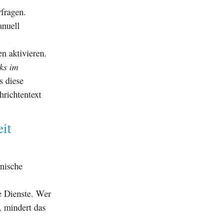
rfragen.
anuell
n aktivieren.
ks im
s diese
hrichtentext
it
nische
e Dienste. Wer
, mindert das