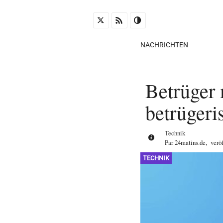
NACHRICHTEN
Betrüger 
betrügeri
Technik
Par
24matins.de
,
verö
TECHNIK