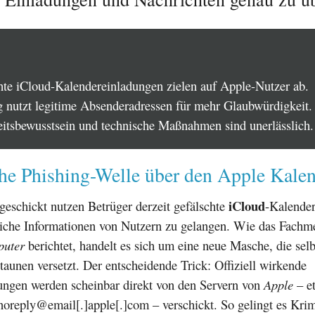
hte iCloud-Kalendereinladungen zielen auf Apple-Nutzer ab.
g nutzt legitime Absenderadressen für mehr Glaubwürdigkeit.
eitsbewusstsein und technische Maßnahmen sind unerlässlich.
che Phishing-Welle über den Apple Kale
iCloud
eschickt nutzen Betrüger derzeit gefälschte
-Kalender
liche Informationen von Nutzern zu gelangen. Wie das Fach
puter
berichtet, handelt es sich um eine neue Masche, die selb
taunen versetzt. Der entscheidende Trick: Offiziell wirkende
ungen werden scheinbar direkt von den Servern von
Apple
– e
oreply@email[.]apple[.]com – verschickt. So gelingt es Krimi