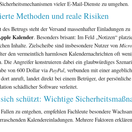
 Sicherheitsmechanismen vieler E-Mail-Dienste zu umgehen.
ierte Methoden und reale Risiken
t des Betrugs steht der Versand massenhafter Einladungen zu
pple Kalender
. Besonders brisant: Im Feld „Notizen“ platzi
schen Inhalte. Zielscheibe sind insbesondere Nutzer von
Micro
lter den vermeintlich harmlosen Kalendernachrichten oft wen
. Die Angreifer konstruieren dabei ein glaubwürdiges Szenari
gabe von 600 Dollar via
PayPal
, verbunden mit einer angeblic
rt anruft, landet direkt bei einem Betrüger, der persönliche
lation schädlicher Software verleitet.
sich schützt: Wichtige Sicherheitsmaß
 Fallen zu entgehen, empfehlen Fachleute besondere Wachsam
rraschenden Kalendereinladungen. Mehrere Faktoren erklären