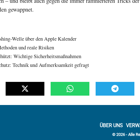
ch – und bleibt auch gegen die immer raffinierteren Tricks der
len gewappnet.
shing-Welle über den Apple Kalender
Methoden und reale Risiken
chützt: Wichtige Sicherheitsmaßnahmen
chutz: Technik und Aufmerksamkeit gefragt
ÜBER UNS
VERW
© 2026 - Alle R