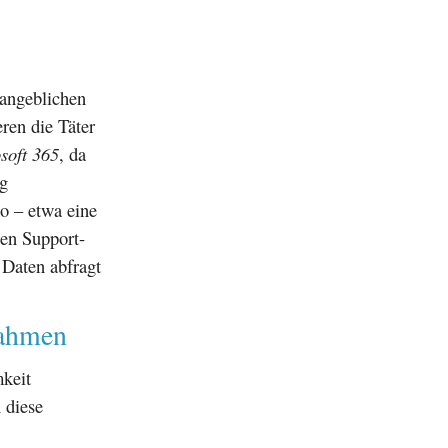
 angeblichen
eren die Täter
soft 365
, da
ig
o – etwa eine
hen Support-
 Daten abfragt
nahmen
keit
 diese