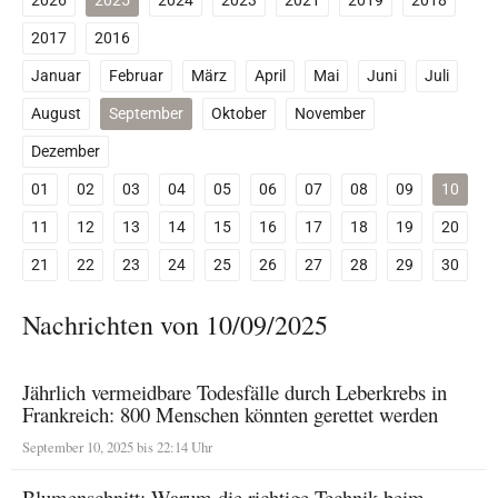
2026
2025
2024
2023
2021
2019
2018
2017
2016
Januar
Februar
März
April
Mai
Juni
Juli
August
September
Oktober
November
Dezember
01
02
03
04
05
06
07
08
09
10
11
12
13
14
15
16
17
18
19
20
21
22
23
24
25
26
27
28
29
30
Nachrichten von 10/09/2025
Jährlich vermeidbare Todesfälle durch Leberkrebs in
Frankreich: 800 Menschen könnten gerettet werden
September 10, 2025 bis 22:14 Uhr
Blumenschnitt: Warum die richtige Technik beim