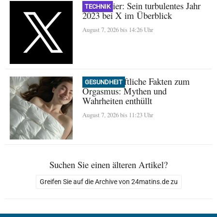
Nikita Bier: Sein turbulentes Jahr
TECHNIK
2023 bei X im Überblick
August 7, 2026 bis 14:26 Uhr
Wissenschaftliche Fakten zum
GESUNDHEIT
Orgasmus: Mythen und
Wahrheiten enthüllt
August 7, 2026 bis 11:23 Uhr
Suchen Sie einen älteren Artikel?
Greifen Sie auf die Archive von 24matins.de zu