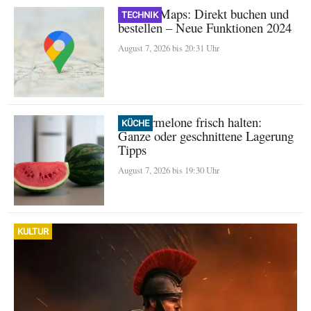
Google Maps: Direkt buchen und
TECHNIK
bestellen – Neue Funktionen 2024
August 7, 2026 bis 20:31 Uhr
Wassermelone frisch halten:
KÜCHE
Ganze oder geschnittene Lagerung
Tipps
August 7, 2026 bis 19:30 Uhr
KULTUR