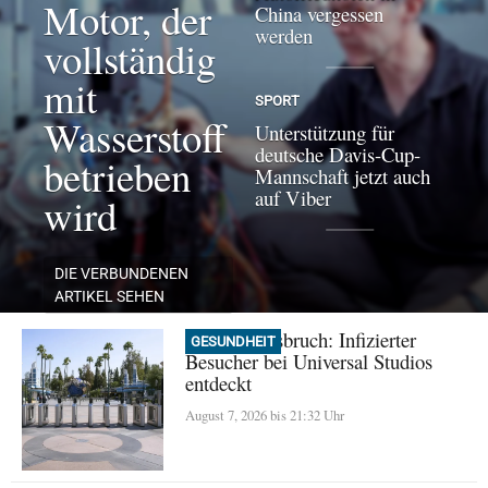
Motor, der
China vergessen
werden
vollständig
mit
SPORT
Wasserstoff
Unterstützung für
deutsche Davis-Cup-
betrieben
Mannschaft jetzt auch
auf Viber
wird
DIE VERBUNDENEN
ARTIKEL SEHEN
Masern-Ausbruch: Infizierter
GESUNDHEIT
Besucher bei Universal Studios
entdeckt
August 7, 2026 bis 21:32 Uhr