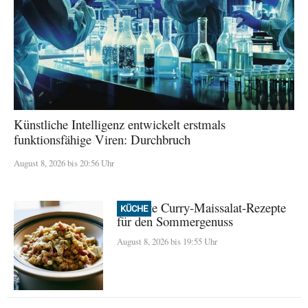
Künstliche Intelligenz entwickelt erstmals
funktionsfähige Viren: Durchbruch
August 8, 2026 bis 20:56 Uhr
Perfekte Curry-Maissalat-Rezepte
KÜCHE
für den Sommergenuss
August 8, 2026 bis 19:55 Uhr