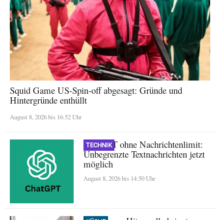
Squid Game US-Spin-off abgesagt: Gründe und
Hintergründe enthüllt
August 8, 2026 bis 16:52 Uhr
ChatGPT ohne Nachrichtenlimit:
TECHNIK
Unbegrenzte Textnachrichten jetzt
möglich
August 8, 2026 bis 14:50 Uhr