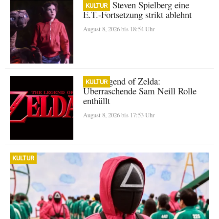
Warum Steven Spielberg eine
KULTUR
E.T.-Fortsetzung strikt ablehnt
August 8, 2026 bis 18:54 Uhr
The Legend of Zelda:
KULTUR
Überraschende Sam Neill Rolle
enthüllt
August 8, 2026 bis 17:53 Uhr
KULTUR