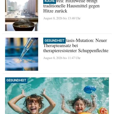
Nordkorea: Hitzewelle bringt
KÜCHE
traditionelle Hausmittel gegen
Hitze zurück
August 8, 2026 bis 13:48 Uhr
Seltene Psoriasis-Mutation: Neuer
GESUNDHEIT
Therapieansatz bei
therapieresistenter Schuppenflechte
August 8, 2026 bis 11:47 Uhr
GESUNDHEIT