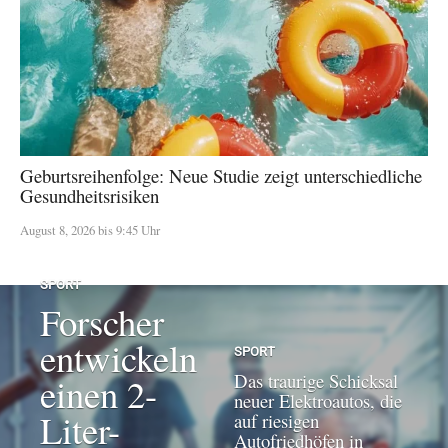
Geburtsreihenfolge: Neue Studie zeigt unterschiedliche
Gesundheitsrisiken
August 8, 2026 bis 9:45 Uhr
SPORT
Forscher
entwickeln
SPORT
Das traurige Schicksal
einen 2-
neuer Elektroautos, die
Liter-
auf riesigen
Autofriedhöfen in