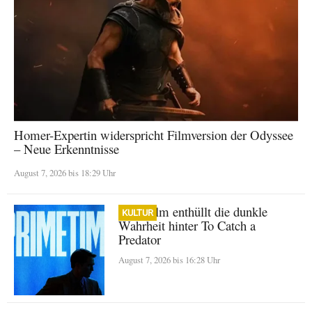
Homer-Expertin widerspricht Filmversion der Odyssee
– Neue Erkenntnisse
August 7, 2026 bis 18:29 Uhr
A24-Film enthüllt die dunkle
KULTUR
Wahrheit hinter To Catch a
Predator
August 7, 2026 bis 16:28 Uhr