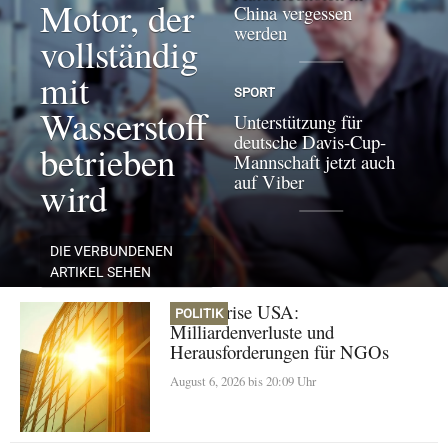
Motor, der
China vergessen
werden
vollständig
mit
SPORT
Wasserstoff
Unterstützung für
deutsche Davis-Cup-
betrieben
Mannschaft jetzt auch
auf Viber
wird
DIE VERBUNDENEN
ARTIKEL SEHEN
Klimakrise USA:
POLITIK
Milliardenverluste und
Herausforderungen für NGOs
August 6, 2026 bis 20:09 Uhr