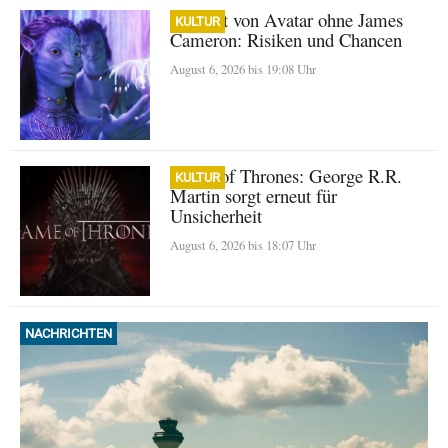
Zukunft von Avatar ohne James
KULTUR
Cameron: Risiken und Chancen
August 6, 2026 bis 19:08 Uhr
Game of Thrones: George R.R.
KULTUR
Martin sorgt erneut für
Unsicherheit
August 6, 2026 bis 18:07 Uhr
NACHRICHTEN