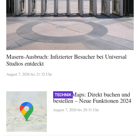
Masern-Ausbruch: Infizierter Besucher bei Universal
Studios entdeckt
August 7, 2026 bis 21:32 Uhr
Google Maps: Direkt buchen und
TECHNIK
bestellen – Neue Funktionen 2024
August 7, 2026 bis 20:31 Uhr