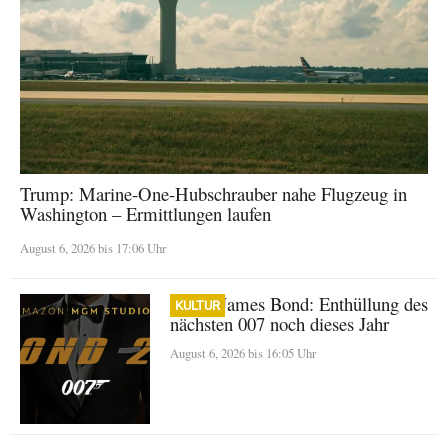
Trump: Marine-One-Hubschrauber nahe Flugzeug in
Washington – Ermittlungen laufen
August 6, 2026 bis 17:06 Uhr
Neuer James Bond: Enthüllung des
KULTUR
nächsten 007 noch dieses Jahr
August 6, 2026 bis 16:05 Uhr