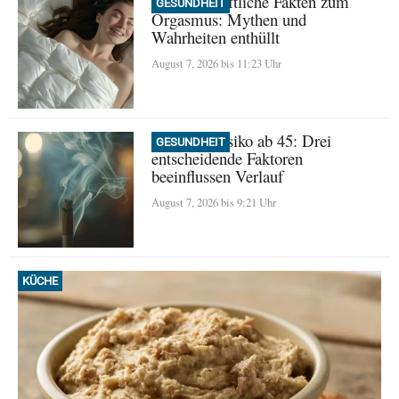
Wissenschaftliche Fakten zum
GESUNDHEIT
Orgasmus: Mythen und
Wahrheiten enthüllt
August 7, 2026 bis 11:23 Uhr
Demenz-Risiko ab 45: Drei
GESUNDHEIT
entscheidende Faktoren
beeinflussen Verlauf
August 7, 2026 bis 9:21 Uhr
KÜCHE