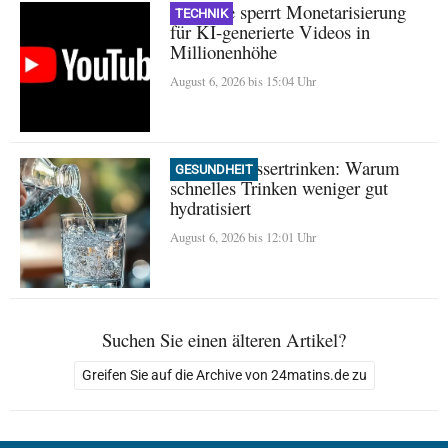
YouTube sperrt Monetarisierung
TECHNIK
für KI-generierte Videos in
Millionenhöhe
August 6, 2026 bis 15:04 Uhr
Mythos Wassertrinken: Warum
GESUNDHEIT
schnelles Trinken weniger gut
hydratisiert
August 6, 2026 bis 12:01 Uhr
Suchen Sie einen älteren Artikel?
Greifen Sie auf die Archive von 24matins.de zu