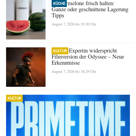
Wassermelone frisch halten:
KÜCHE
Ganze oder geschnittene Lagerung
Tipps
August 7, 2026 bis 19:30 Uhr
Homer-Expertin widerspricht
KULTUR
Filmversion der Odyssee – Neue
Erkenntnisse
August 7, 2026 bis 18:29 Uhr
KULTUR