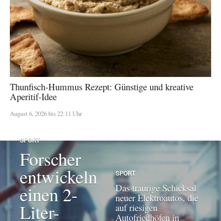
Thunfisch-Hummus Rezept: Günstige und kreative
Aperitif-Idee
August 6, 2026 bis 22:11 Uhr
SPORT
Forscher
entwickeln
SPORT
Das traurige Schicksal
einen 2-
neuer Elektroautos, die
Liter-
auf riesigen
Autofriedhöfen in