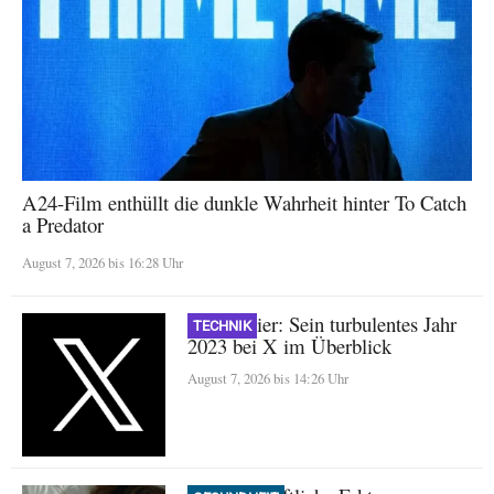
A24-Film enthüllt die dunkle Wahrheit hinter To Catch
a Predator
August 7, 2026 bis 16:28 Uhr
Nikita Bier: Sein turbulentes Jahr
TECHNIK
2023 bei X im Überblick
August 7, 2026 bis 14:26 Uhr