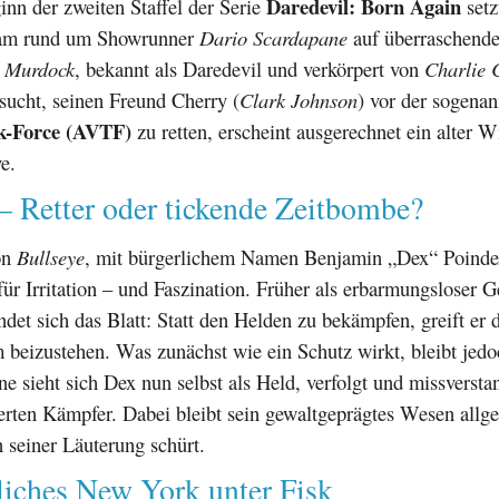
Daredevil: Born Again
inn der zweiten Staffel der Serie
setz
eam rund um Showrunner
Dario Scardapane
auf überraschend
 Murdock
, bekannt als Daredevil und verkörpert von
Charlie 
rsucht, seinen Freund Cherry (
Clark Johnson
) vor der sogena
sk-Force (AVTF)
zu retten, erscheint ausgerechnet ein alter W
e.
– Retter oder tickende Zeitbombe?
on
Bullseye
, mit bürgerlichem Namen Benjamin „Dex“ Poindex
 für Irritation – und Faszination. Früher als erbarmungsloser 
ndet sich das Blatt: Statt den Helden zu bekämpfen, greift er 
 beizustehen. Was zunächst wie ein Schutz wirkt, bleibt jedo
e sieht sich Dex nun selbst als Held, verfolgt und missversta
erten Kämpfer. Dabei bleibt sein gewaltgeprägtes Wesen allg
 seiner Läuterung schürt.
liches New York unter Fisk