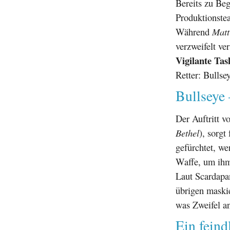
Bereits zu Beg
Produktionst
Während
Matt
verzweifelt ve
Vigilante Ta
Retter: Bullsey
Bullseye 
Der Auftritt v
Bethel
), sorgt
gefürchtet, we
Waffe, um ihm
Laut Scardapan
übrigen maski
was Zweifel an
Ein feind