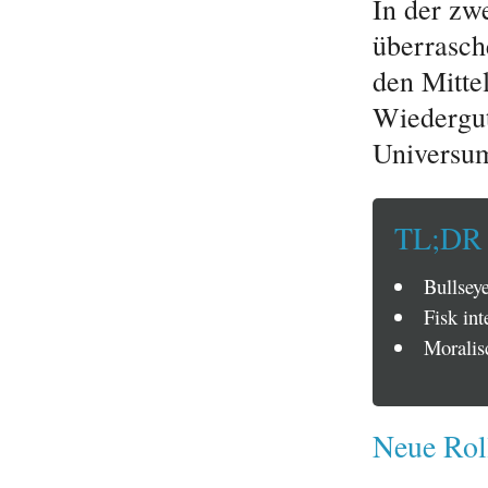
In der zw
überrasch
den Mitte
Wiedergut
Universu
TL;DR
Bullsey
Fisk int
Moralis
Neue Roll