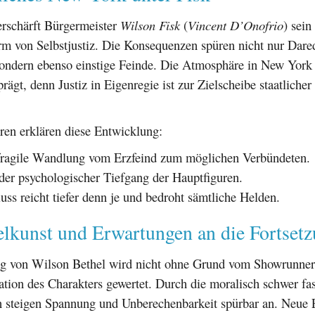
erschärft Bürgermeister
Wilson Fisk
(
Vincent D’Onofrio
) sei
rm von Selbstjustiz. Die Konsequenzen spüren nicht nur Dared
sondern ebenso einstige Feinde. Die Atmosphäre in New York 
rägt, denn Justiz in Eigenregie ist zur Zielscheibe staatliche
ren erklären diese Entwicklung:
fragile Wandlung vom Erzfeind zum möglichen Verbündeten.
r psychologischer Tiefgang der Hauptfiguren.
luss reicht tiefer denn je und bedroht sämtliche Helden.
elkunst und Erwartungen an die Fortset
ng von Wilson Bethel wird nicht ohne Grund vom Showrunner 
tation des Charakters gewertet. Durch die moralisch schwer fa
 steigen Spannung und Unberechenbarkeit spürbar an. Neue 