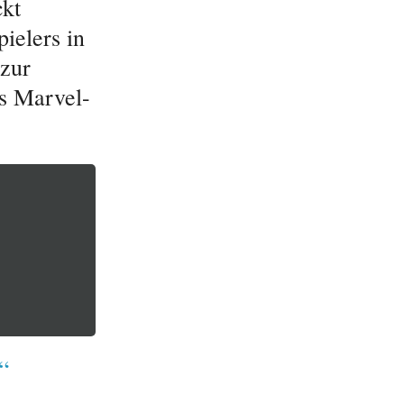
ckt
ielers in
 zur
s Marvel-
“