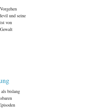
n Vorgehen
evil und seine
ist von
r Gewalt
zung
als bislang
ssbaren
Episoden