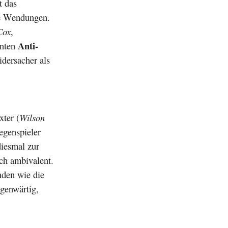
t das
e Wendungen.
Cox
,
Anti-
nnten
idersacher als
ter (
Wilson
Gegenspieler
diesmal zur
ch ambivalent.
nden wie die
egenwärtig,