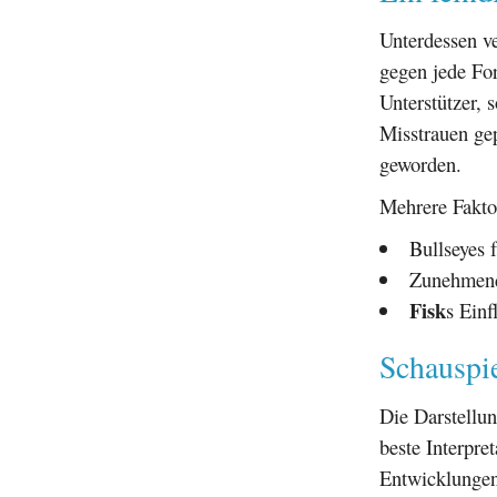
Unterdessen v
gegen jede Fo
Unterstützer, 
Misstrauen gep
geworden.
Mehrere Fakto
Bullseyes 
Zunehmende
Fisk
s Einf
Schauspi
Die Darstellu
beste Interpre
Entwicklungen