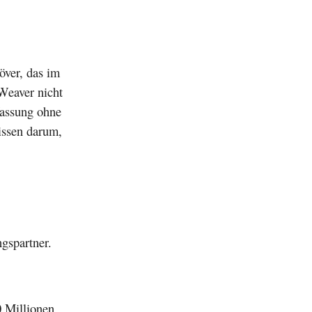
över, das im
 Weaver nicht
hfassung ohne
issen darum,
ngspartner.
0 Millionen