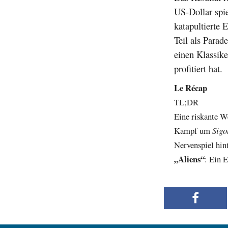
US-Dollar spie
katapultierte 
Teil als Parad
einen Klassik
profitiert hat.
Le Récap
TL;DR
Eine riskante W
Kampf um
Sigo
Nervenspiel hin
„Aliens“
: Ein E