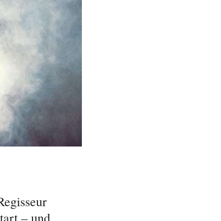
Regisseur
art – und