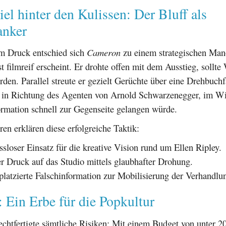
el hinter den Kulissen: Der Bluff als
anker
m Druck entschied sich
Cameron
zu einem strategischen Man
t filmreif erscheint. Er drohte offen mit dem Ausstieg, sollte
erden. Parallel streute er gezielt Gerüchte über eine Drehbuc
– in Richtung des Agenten von Arnold Schwarzenegger, im W
ormation schnell zur Gegenseite gelangen würde.
en erklären diese erfolgreiche Taktik:
loser Einsatz für die kreative Vision rund um Ellen Ripley.
er Druck auf das Studio mittels glaubhafter Drohung.
 platzierte Falschinformation zur Mobilisierung der Verhandlu
: Ein Erbe für die Popkultur
echtfertigte sämtliche Risiken: Mit einem Budget von unter 2