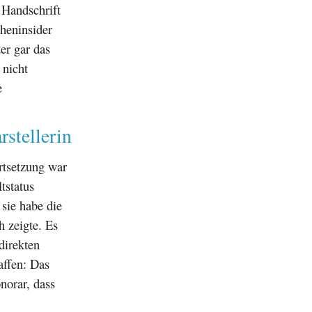
 Handschrift
heninsider
der gar das
nicht
e
rstellerin
rtsetzung war
tstatus
 sie habe die
h zeigte. Es
direkten
affen: Das
norar, dass