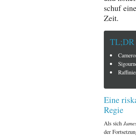
schuf eine
Zeit.
TL;DR
Cameron 
Sigourn
Raffinie
Eine risk
Regie
Als sich
Jame
der Fortsetzu