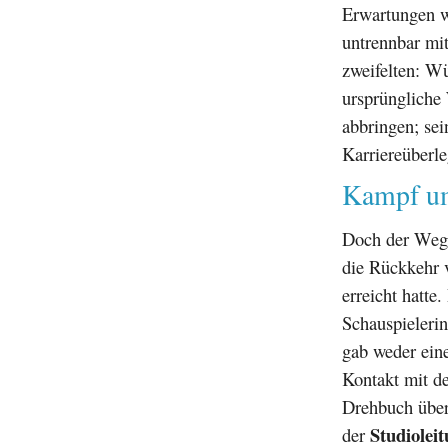
Erwartungen wa
untrennbar mi
zweifelten: Wü
ursprüngliche
abbringen; se
Karriereüberl
Kampf 
Doch der Weg z
die Rückkehr
erreicht hatte
Schauspielerin
gab weder ein
Kontakt mit de
Drehbuch überz
Studiolei
der