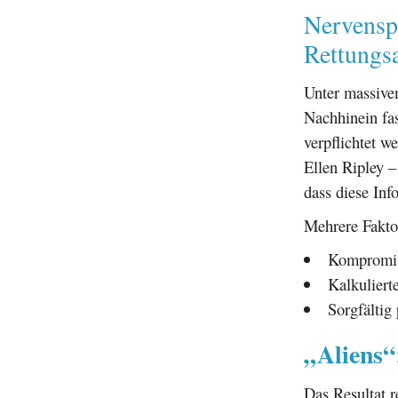
Nervenspi
Rettungs
Unter massive
Nachhinein fas
verpflichtet w
Ellen Ripley 
dass diese Inf
Mehrere Faktor
Kompromiss
Kalkuliert
Sorgfältig
„Aliens“
Das Resultat r