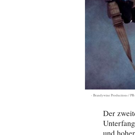
Brandywine Productions / P
Der zweite
Unterfang
und hohen