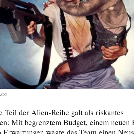
R-ADN
 Teil der Alien-Reihe galt als riskantes
en: Mit begrenztem Budget, einem neuen 
 Erwartungen wagte das Team einen Neust