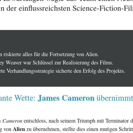
n der einflussreichsten Science-Fiction-Fi
riskierte alles für die Fortsetzung von Alien.
ey Weaver war Schlüssel zur Realisierung des Films.
rte Verhandlungsstrategie sicherte den Erfolg des Projekts.
James Cameron
ante Wette:
übernimmt
s Cameron
entschloss, nach seinem Triumph mit Terminator d
Alien
ng von
zu übernehmen, stellte dies einen mutigen Schritt