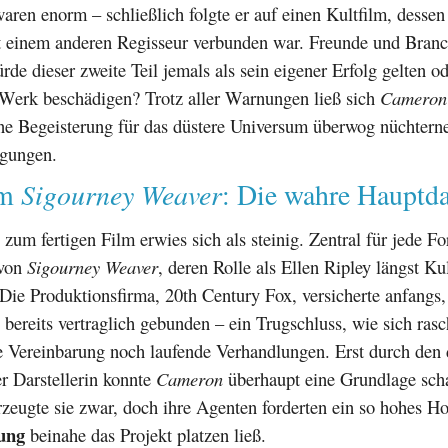
ren enorm – schließlich folgte er auf einen Kultfilm, dessen
t einem anderen Regisseur verbunden war. Freunde und Branc
rde dieser zweite Teil jemals als sein eigener Erfolg gelten o
 Werk beschädigen? Trotz aller Warnungen ließ sich
Cameron
ine Begeisterung für das düstere Universum überwog nüchtern
egungen.
Sigourney Weaver
um
: Die wahre Hauptda
um fertigen Film erwies sich als steinig. Zentral für jede Fo
 von
Sigourney Weaver
, deren Rolle als Ellen Ripley längst Kul
. Die Produktionsfirma, 20th Century Fox, versicherte anfangs,
 bereits vertraglich gebunden – ein Trugschluss, wie sich rasc
e Vereinbarung noch laufende Verhandlungen. Erst durch den 
r Darstellerin konnte
Cameron
überhaupt eine Grundlage sch
eugte sie zwar, doch ihre Agenten forderten ein so hohes Ho
tung
beinahe das Projekt platzen ließ.