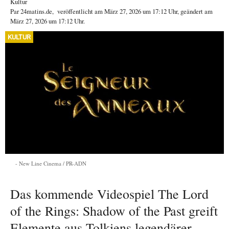
Kultur
Par
24matins.de
,
veröffentlicht am
März 27, 2026
um 17:12 Uhr
, geändert am
März 27, 2026 um 17:12 Uhr
.
KULTUR
New Line Cinema / PR-ADN
Das kommende Videospiel The Lord
of the Rings: Shadow of the Past greift
Elemente aus Tolkiens legendärer