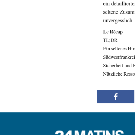
ein detaillier
seltene Zusam
unvergesslich.
Le Récap
TL;DR
Ein seltenes Hi
Südwestfrankrei
Sicherheit und 
Nützliche Resso