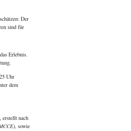
rschätzen: Der
en sind für
das Erlebnis.
itung.
:25 Uhr
inter dem
 erstellt nach
(IMCCE)
, sowie