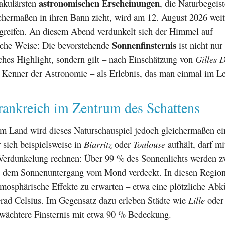
astronomischen Erscheinungen
takulärsten
, die Naturbegeis
chermaßen in ihren Bann zieht, wird am 12. August 2026 weit
rgreifen. An diesem Abend verdunkelt sich der Himmel auf
Sonnenfinsternis
che Weise: Die bevorstehende
ist nicht nur
ches Highlight, sondern gilt – nach Einschätzung von
Gilles 
 Kenner der Astronomie – als Erlebnis, das man einmal im L
rankreich im Zentrum des Schattens
im Land wird dieses Naturschauspiel jedoch gleichermaßen ei
 sich beispielsweise in
Biarritz
oder
Toulouse
aufhält, darf mi
 Verdunkelung rechnen: Über 99 % des Sonnenlichts werden 
 dem Sonnenuntergang vom Mond verdeckt. In diesen Region
tmosphärische Effekte zu erwarten – etwa eine plötzliche Ab
Grad Celsius. Im Gegensatz dazu erleben Städte wie
Lille
ode
wächtere Finsternis mit etwa 90 % Bedeckung.