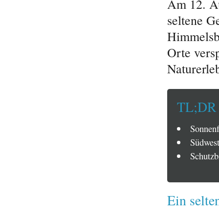
Am 12. Au
seltene G
Himmelsbe
Orte vers
Naturerleb
TL;DR
Sonnenf
Südwest
Schutzbr
Ein selte