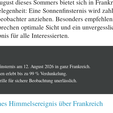
gust dieses Sommers bietet sich in Frankr
elegenheit: Eine Sonnenfinsternis wird zah
obachter anziehen. Besonders empfehlen
prechen optimale Sicht und ein unvergessli
nis für alle Interessierten.
insternis am 12. August 2026 in ganz Frankreich.
en erlebt bis zu 99 % Verdunkelung.
ille für sichere Beobachtung unerlässlich.
nes Himmelsereignis über Frankreich