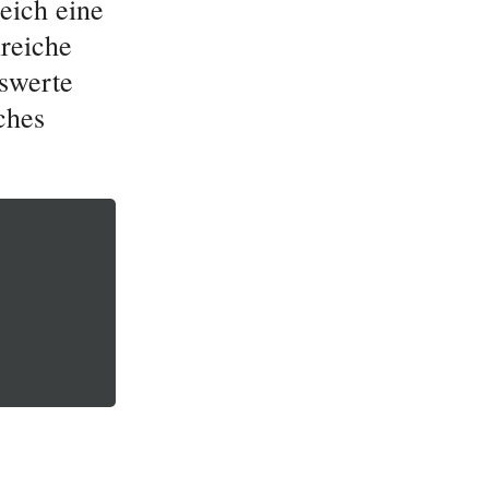
eich eine
lreiche
swerte
ches