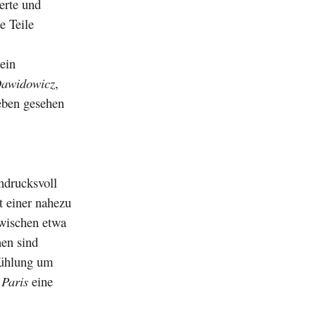
terte und
e Teile
 ein
Dawidowicz
,
eben gesehen
ndrucksvoll
t einer nahezu
zwischen etwa
en sind
kühlung um
r
Paris
eine