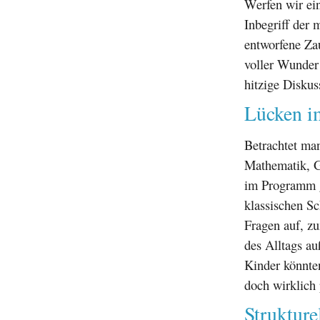
Werfen wir ein
Inbegriff der 
entworfene Za
voller Wunder 
hitzige Disku
Lücken im
Betrachtet man
Mathematik, G
im Programm g
klassischen Sc
Fragen auf, zu
des Alltags au
Kinder könnte
doch wirklich 
Strukture