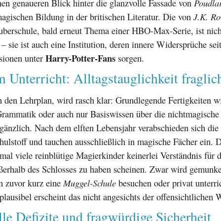
en genaueren Blick hinter die glanzvolle Fassade von
Poudla
magischen Bildung in der britischen Literatur. Die von
J.K. Ro
uberschule, bald erneut Thema einer HBO-Max-Serie, ist nich
– sie ist auch eine Institution, deren innere Widersprüche seit
Harry-Potter-Fans
ssionen unter
sorgen.
 Unterricht: Alltagstauglichkeit fraglic
 den Lehrplan, wird rasch klar: Grundlegende Fertigkeiten w
rammatik oder auch nur Basiswissen über die nichtmagische 
änzlich. Nach dem elften Lebensjahr verabschieden sich die
hulstoff und tauchen ausschließlich in magische Fächer ein. D
mal viele reinblütige Magierkinder keinerlei Verständnis für d
ßerhalb des Schlosses zu haben scheinen. Zwar wird gemunkel
n zuvor kurz eine
Muggel-Schule
besuchen oder privat unterri
plausibel erscheint das nicht angesichts der offensichtlichen
lle Defizite und fragwürdige Sicherheit