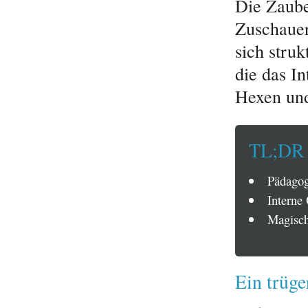
Die Zaube
Zuschauer
sich stru
die das I
Hexen un
TL;DR
Pädagog
Interne 
Magisch
Ein trüge