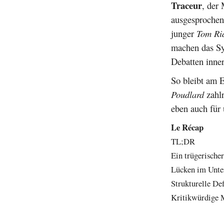
Traceur
, der
ausgesprochen
junger
Tom Ri
machen das Sy
Debatten inne
So bleibt am E
Poudlard
zahlr
eben auch für
Le Récap
TL;DR
Ein trügerische
Lücken im Unter
Strukturelle De
Kritikwürdige M