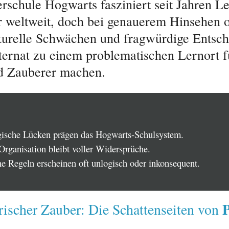
rschule Hogwarts fasziniert seit Jahren L
 weltweit, doch bei genauerem Hinsehen 
kturelle Schwächen und fragwürdige Entsc
nternat zu einem problematischen Lernort f
d Zauberer machen.
ische Lücken prägen das Hogwarts-Schulsystem.
Organisation bleibt voller Widersprüche.
e Regeln erscheinen oft unlogisch oder inkonsequent.
rischer Zauber: Die Schattenseiten von