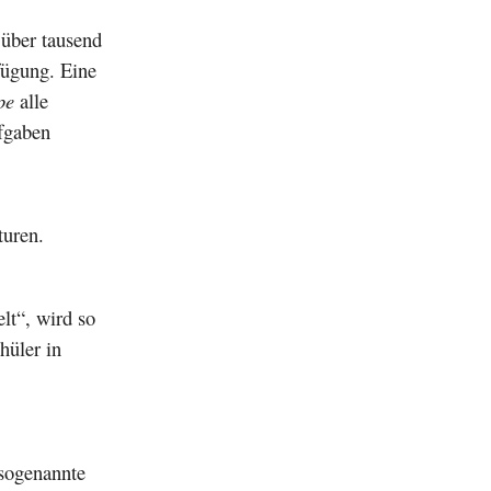
 über tausend
fügung. Eine
pe
alle
ufgaben
turen.
lt“, wird so
hüler in
 sogenannte