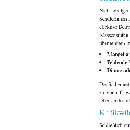
Nicht weniger 
Schülerinnen u
effektive Betr
Klassenstufen
übernehmen mu
Mangel an
Fehlende 
Dünne adm
Die Sicherhei
zu einem fragw
lebensbedrohli
Kritikwü
Schließlich s