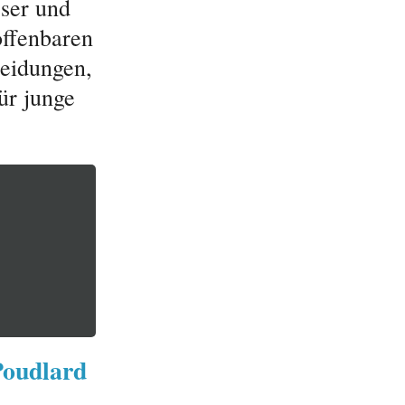
eser und
offenbaren
heidungen,
ür junge
Poudlard