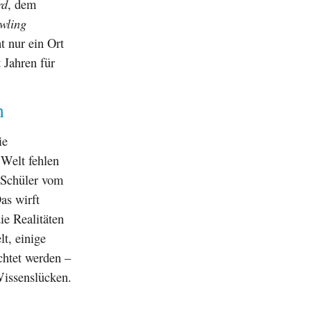
rd
, dem
wling
t nur ein Ort
 Jahren für
h
ie
Welt fehlen
 Schüler vom
as wirft
ie Realitäten
t, einige
chtet werden –
 Wissenslücken.