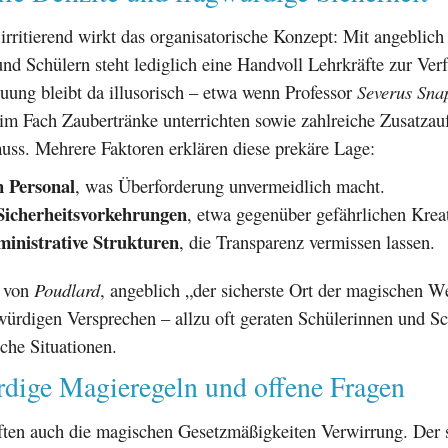
irritierend wirkt das organisatorische Konzept: Mit angeblich
nd Schülern steht lediglich eine Handvoll Lehrkräfte zur Ver
euung bleibt da illusorisch – etwa wenn Professor
Severus Sna
 im Fach Zaubertränke unterrichten sowie zahlreiche Zusatza
ss. Mehrere Faktoren erklären diese prekäre Lage:
 Personal
, was Überforderung unvermeidlich macht.
Sicherheitsvorkehrungen
, etwa gegenüber gefährlichen Krea
inistrative Strukturen
, die Transparenz vermissen lassen.
t von
Poudlard
, angeblich „der sicherste Ort der magischen We
ürdigen Versprechen – allzu oft geraten Schülerinnen und Sc
che Situationen.
rdige Magieregeln und offene Fragen
tiften auch die magischen Gesetzmäßigkeiten Verwirrung. Der