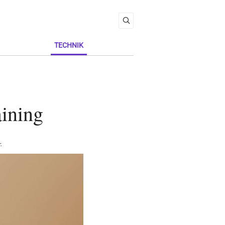
TECHNIK
aining
r
.