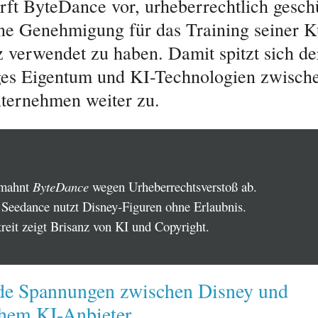
rft ByteDance vor, urheberrechtlich gesch
e Genehmigung für das Training seiner K
z verwendet zu haben. Damit spitzt sich der
ges Eigentum und KI-Technologien zwisch
ternehmen weiter zu.
 mahnt
ByteDance
wegen Urheberrechtsverstoß ab.
 Seedance nutzt Disney-Figuren ohne Erlaubnis.
reit zeigt Brisanz von KI und Copyright.
e Spannungen zwischen Disney und
chem KI-Anbieter