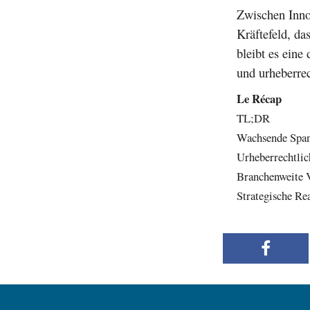
Zwischen Inno
Kräftefeld, da
bleibt es eine
und urheberrec
Le Récap
TL;DR
Wachsende Span
Urheberrechtlic
Branchenweite V
Strategische Re