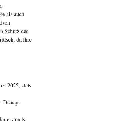
er
ie als auch
tiven
n Schutz des
itisch, da ihre
er 2025, stets
n Disney-
er erstmals