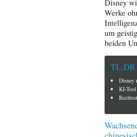
Disney wi
Werke ohn
Intelligen
um geisti
beiden Un
TL;DR
Disney
KI-Tool
Rechtsst
Wachsend
chinesis