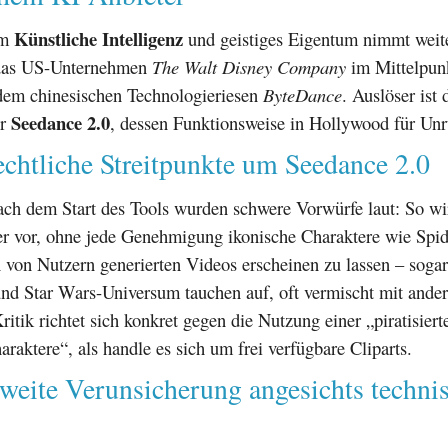
Künstliche Intelligenz
um
und geistiges Eigentum nimmt weite
 das US-Unternehmen
The Walt Disney Company
im Mittelpunk
 dem chinesischen Technologieriesen
ByteDance
. Auslöser ist 
Seedance 2.0
or
, dessen Funktionsweise in Hollywood für Unr
chtliche Streitpunkte um Seedance 2.0
ach dem Start des Tools wurden schwere Vorwürfe laut: So wi
r vor, ohne jede Genehmigung ikonische Charaktere wie Spi
 von Nutzern generierten Videos erscheinen zu lassen – soga
nd Star Wars-Universum tauchen auf, oft vermischt mit ande
itik richtet sich konkret gegen die Nutzung einer „piratisiert
araktere“, als handle es sich um frei verfügbare Cliparts.
weite Verunsicherung angesichts techni