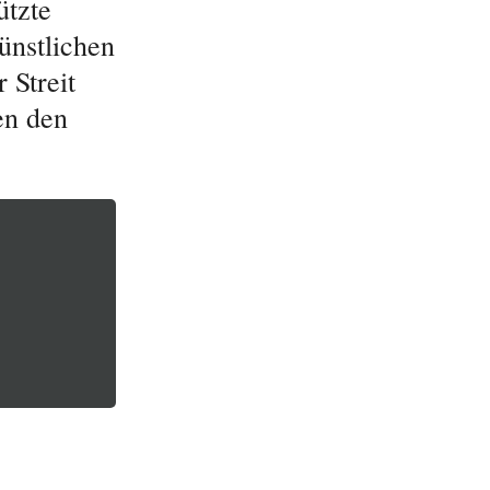
ützte
ünstlichen
 Streit
en den