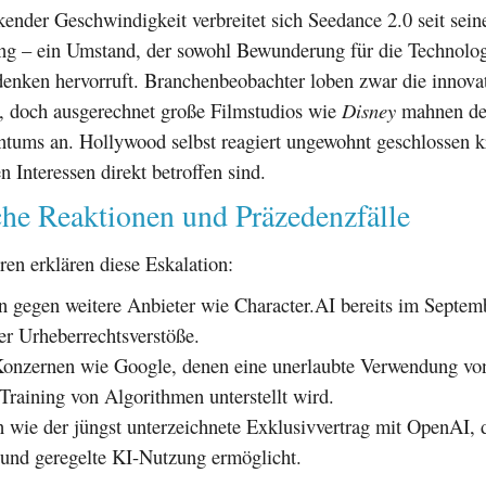
ender Geschwindigkeit verbreitet sich Seedance 2.0 seit sein
ung – ein Umstand, der sowohl Bewunderung für die Technolog
denken hervorruft. Branchenbeobachter loben zwar die innova
, doch ausgerechnet große Filmstudios wie
Disney
mahnen de
ntums an. Hollywood selbst reagiert ungewohnt geschlossen kr
n Interessen direkt betroffen sind.
che Reaktionen und Präzedenzfälle
en erklären diese Eskalation:
gegen weitere Anbieter wie Character.AI bereits im Septemb
er Urheberrechtsverstöße.
Konzernen wie Google, denen eine unerlaubte Verwendung vo
Training von Algorithmen unterstellt wird.
 wie der jüngst unterzeichnete Exklusivvertrag mit OpenAI, d
 und geregelte KI-Nutzung ermöglicht.