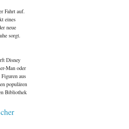
r Fahrt auf.
t eines
der neue
uhe sorgt.
rft Disney
der-Man oder
r Figuren aus
ren populären
en Bibliothek
scher