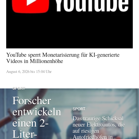
YouTube sperrt Monetarisierung für KI-generierte
Videos in Millionenhöhe
August 6, 2026 bis 15:04 Uhr
SPORT
Forscher
entwickeln
SPORT
Das traurige Schicksal
einen 2-
neuer Elektroautos, die
Liter-
auf riesigen
Autofriedhöfen in