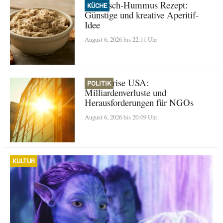
Thunfisch-Hummus Rezept:
KÜCHE
Günstige und kreative Aperitif-
Idee
August 6, 2026 bis 22:11 Uhr
Klimakrise USA:
POLITIK
Milliardenverluste und
Herausforderungen für NGOs
August 6, 2026 bis 20:09 Uhr
KULTUR