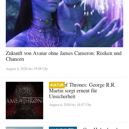
Zukunft von Avatar ohne James Cameron: Risiken und
Chancen
August 6, 2026 bis 19:08 Uhr
Game of Thrones: George R.R.
KULTUR
Martin sorgt erneut für
Unsicherheit
August 6, 2026 bis 18:07 Uhr