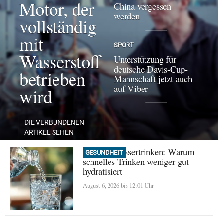
Motor, der
China vergessen
werden
vollständig
mit
SPORT
Wasserstoff
Unterstützung für
deutsche Davis-Cup-
betrieben
Mannschaft jetzt auch
auf Viber
wird
DIE VERBUNDENEN
ARTIKEL SEHEN
Mythos Wassertrinken: Warum
GESUNDHEIT
schnelles Trinken weniger gut
hydratisiert
August 6, 2026 bis 12:01 Uhr