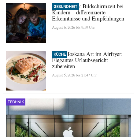
Neue Studie: Bildschirmzeit bei
GESUNDHEIT
Kindern – differenzierte
Erkenntnisse und Empfehlungen
August 6, 2026 bis 9:59 Uhr
Lachs Toskana Art im Airfryer:
KÜCHE
Elegantes Urlaubsgericht
zubereiten
August 5, 2026 bis 21:47 Uhr
TECHNIK