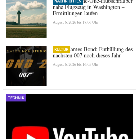
Trump: Marine-One-Hubschrauber
NACHRICHTEN
nahe Flugzeug in Washington –
Ermittlungen laufen
August 6, 2026 bis 17:06 Uhr
Neuer James Bond: Enthüllung des
KULTUR
nächsten 007 noch dieses Jahr
August 6, 2026 bis 16:05 Uhr
TECHNIK