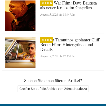
God of War Film: Dave Bautista
KULTUR
als neuer Kratos im Gespräch
August 5, 2026 bis 18:44 Uhr
Quentin Tarantinos geplanter Cliff
KULTUR
Booth Film: Hintergründe und
Details
August 5, 2026 bis 17:43 Uhr
Suchen Sie einen älteren Artikel?
Greifen Sie auf die Archive von 24matins.de zu