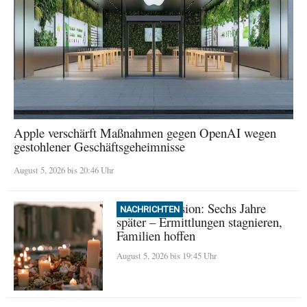
Apple verschärft Maßnahmen gegen OpenAI wegen
gestohlener Geschäftsgeheimnisse
August 5, 2026 bis 20:46 Uhr
Beirut Explosion: Sechs Jahre
NACHRICHTEN
später – Ermittlungen stagnieren,
Familien hoffen
August 5, 2026 bis 19:45 Uhr