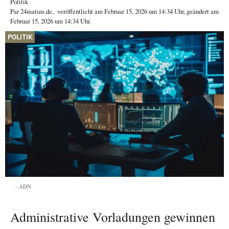
Politik
Par
24matins.de
,
veröffentlicht am
Februar 15, 2026
um 14:34 Uhr
, geändert am
Februar 15, 2026 um 14:34 Uhr
.
POLITIK
ADN
Administrative Vorladungen gewinnen