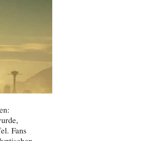
en:
wurde,
fel. Fans
lyptischen