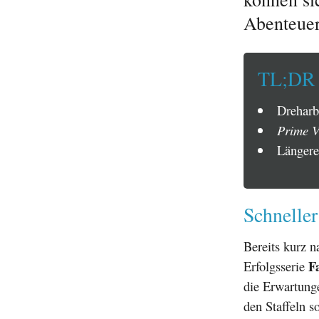
Abenteuer
TL;DR
Dreharbe
Prime V
Längere
Schneller
Bereits kurz n
F
Erfolgsserie
die Erwartung
den Staffeln s