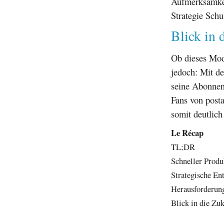
Aufmerksamkei
Strategie Sch
Blick in 
Ob dieses Mode
jedoch: Mit d
seine Abonnen
Fans von posta
somit deutlich
Le Récap
TL;DR
Schneller Produk
Strategische En
Herausforderung
Blick in die Zu