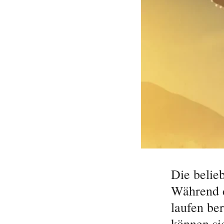
Die belieb
Während d
laufen ber
können si