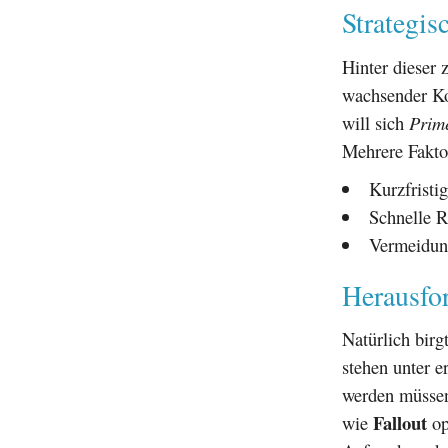
Strategi
Hinter dieser 
wachsender Ko
will sich
Prim
Mehrere Fakto
Kurzfristi
Schnelle R
Vermeidun
Herausfo
Natürlich bir
stehen unter e
werden müssen
Fallout
wie
op