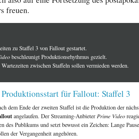
s freuen.
iten zu Staffel 3 von Fallout gestartet.
ideo
beschleunigt Produktionsrhythmus gezielt.
 Wartezeiten zwischen Staffeln sollen vermieden werden.
 Produktionsstart für Fallout: Staffel 3
ach dem Ende der zweiten Staffel ist die Produktion der nächs
allout
angelaufen. Der Streaming-Anbieter
Prime Video
reagie
en des Publikums und setzt bewusst ein Zeichen: Lange Paus
ollen der Vergangenheit angehören.