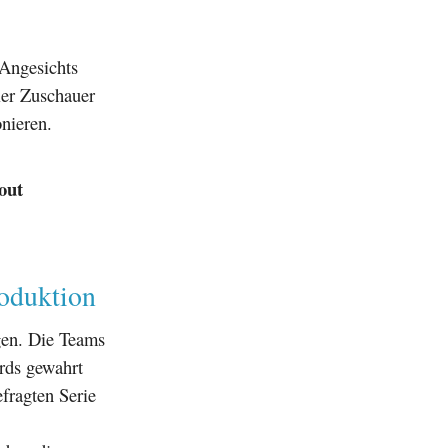
 Angesichts
er Zuschauer
onieren.
out
oduktion
gen. Die Teams
ards gewahrt
fragten Serie