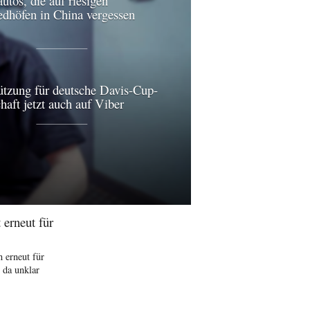
utos, die auf riesigen
edhöfen in China vergessen
ützung für deutsche Davis-Cup-
aft jetzt auch auf Viber
erneut für
 erneut für
 da unklar