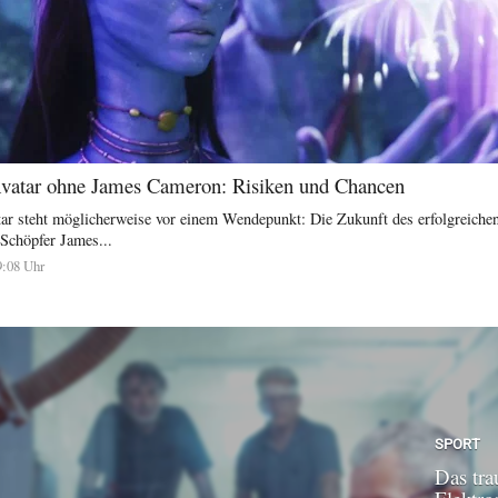
vatar ohne James Cameron: Risiken und Chancen
tar steht möglicherweise vor einem Wendepunkt: Die Zukunft des erfolgreiche
 Schöpfer James...
9:08 Uhr
SPORT
Das tra