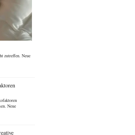
t zutreffen. Neue
aktoren
kofaktoren
sen. Neue
eative