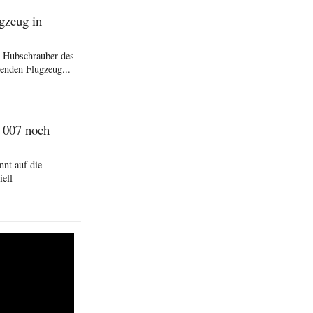
gzeug in
r Hubschrauber des
enden Flugzeug...
 007 noch
nt auf die
iell