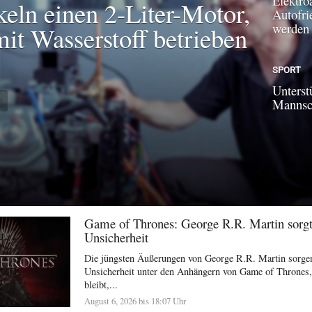
Elektroa
keln einen 2-Liter-Motor,
Autofri
werden
mit Wasserstoff betrieben
SPORT
Unterst
N
Mannsch
Game of Thrones: George R.R. Martin sorgt 
Unsicherheit
Die jüngsten Äußerungen von George R.R. Martin sorgen
Unsicherheit unter den Anhängern von Game of Thrones,
bleibt,...
August 6, 2026 bis 18:07 Uhr