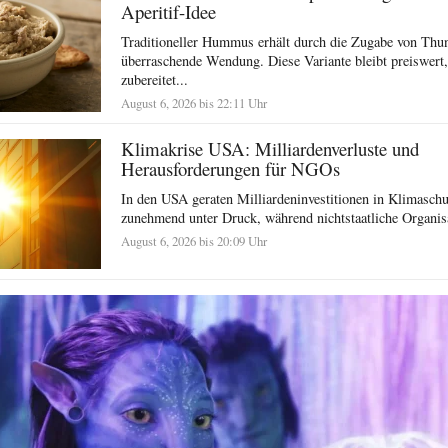
Aperitif-Idee
Traditioneller Hummus erhält durch die Zugabe von Thun
überraschende Wendung. Diese Variante bleibt preiswert, 
zubereitet...
August 6, 2026 bis 22:11 Uhr
Klimakrise USA: Milliardenverluste und
Herausforderungen für NGOs
In den USA geraten Milliardeninvestitionen in Klimasc
zunehmend unter Druck, während nichtstaatliche Organisat
August 6, 2026 bis 20:09 Uhr