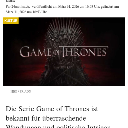
Kultur
Par
24matins.de
,
veröffentlicht am
März 31, 2026
um 16:53 Uhr
, geändert am
März 31, 2026 um 16:53 Uhr
.
KULTUR
HBO / PR-ADN
Die Serie Game of Thrones ist
bekannt für überraschende
Wendungen und politische Intrigen.