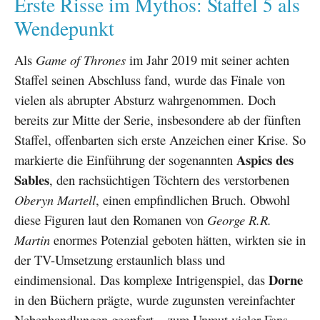
Erste Risse im Mythos: Staffel 5 als
Wendepunkt
Als
Game of Thrones
im Jahr 2019 mit seiner achten
Staffel seinen Abschluss fand, wurde das Finale von
vielen als abrupter Absturz wahrgenommen. Doch
bereits zur Mitte der Serie, insbesondere ab der fünften
Staffel, offenbarten sich erste Anzeichen einer Krise. So
Aspics des
markierte die Einführung der sogenannten
Sables
, den rachsüchtigen Töchtern des verstorbenen
Oberyn Martell
, einen empfindlichen Bruch. Obwohl
diese Figuren laut den Romanen von
George R.R.
Martin
enormes Potenzial geboten hätten, wirkten sie in
der TV-Umsetzung erstaunlich blass und
Dorne
eindimensional. Das komplexe Intrigenspiel, das
in den Büchern prägte, wurde zugunsten vereinfachter
Nebenhandlungen geopfert – zum Unmut vieler Fans.