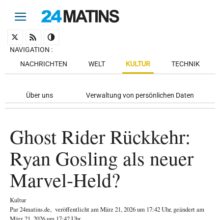
NAVIGATION
:
NACHRICHTEN
WELT
KULTUR
TECHNIK
Über uns
Verwaltung von persönlichen Daten
Ghost Rider Rückkehr:
Ryan Gosling als neuer
Marvel-Held?
Kultur
Par
24matins.de
,
veröffentlicht am
März 21, 2026
um 17:42 Uhr
, geändert am
März 21, 2026 um 17:42 Uhr
.