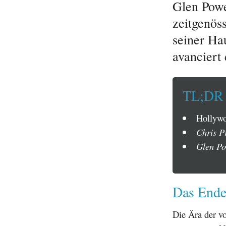
Glen Powe
zeitgenös
seiner Ha
avanciert
TL;DR
Hollywo
Chris P
Glen Po
Das Ende
Die Ära der v