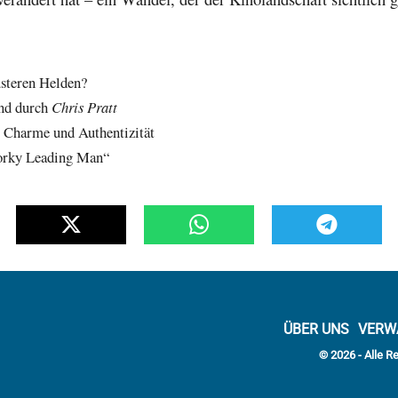
steren Helden?
ind durch
Chris Pratt
 Charme und Authentizität
orky Leading Man“
ÜBER UNS
VERW
© 2026 - Alle R