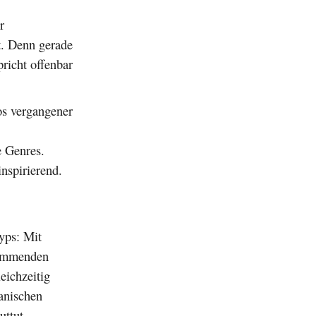
r
t. Denn gerade
richt offenbar
os vergangener
e Genres.
nspirierend.
typs: Mit
kommenden
eichzeitig
anischen
uttut.