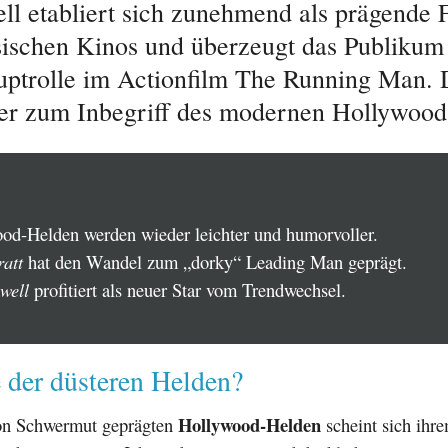
ll etabliert sich zunehmend als prägende 
sischen Kinos und überzeugt das Publikum
uptrolle im Actionfilm The Running Man.
 er zum Inbegriff des modernen Hollywoo
od-Helden werden wieder leichter und humorvoller.
ratt
hat den Wandel zum „dorky“ Leading Man geprägt.
well
profitiert als neuer Star vom Trendwechsel.
 der düsteren Helden?
Hollywood-Helden
on Schwermut geprägten
scheint sich ihr