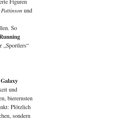
erte Figuren
 Pattinson
und
llen. So
Running
r „Sportlers“
 Galaxy
keit und
en, bierernsten
kt: Plötzlich
chen, sondern