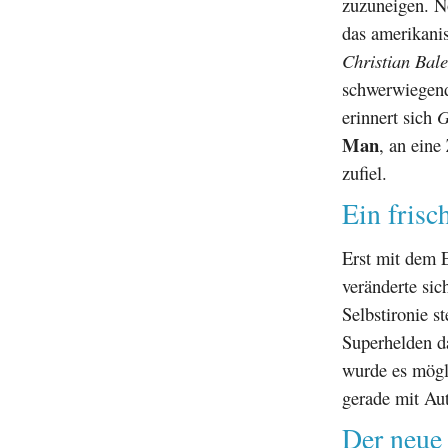
zuzuneigen. No
das amerikanis
Christian Bale
schwerwiegende
erinnert sich
G
Man
, an eine
zufiel.
Ein fris
Erst mit dem 
veränderte si
Selbstironie s
Superhelden d
wurde es mögli
gerade mit Aut
Der neue