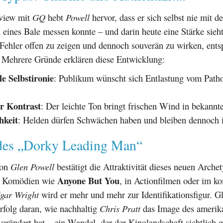
rview mit
GQ
hebt
Powell
hervor, dass er sich selbst nie mit de
t eines Bale messen konnte – und darin heute eine Stärke sieh
 Fehler offen zu zeigen und dennoch souverän zu wirken, entsp
. Mehrere Gründe erklären diese Entwicklung:
e Selbstironie
: Publikum wünscht sich Entlastung vom Path
er Kontrast
: Der leichte Ton bringt frischen Wind in bekannt
hkeit
: Helden dürfen Schwächen haben und bleiben dennoch i
des „Dorky Leading Man“
von
Glen Powell
bestätigt die Attraktivität dieses neuen Arche
Anyone But You
in Komödien wie
, in Actionfilmen oder im 
gar Wright
wird er mehr und mehr zur Identifikationsfigur. Gl
Erfolg daran, wie nachhaltig
Chris Pratt
das Image des amerik
rändert hat – ein Wandel, der der Kinolandschaft sichtlich g