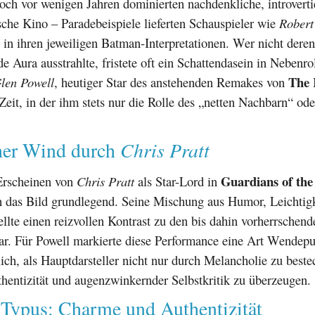
ch vor wenigen Jahren dominierten nachdenkliche, introverti
che Kino – Paradebeispiele lieferten Schauspieler wie
Robert
in ihren jeweiligen Batman-Interpretationen. Wer nicht deren
 Aura ausstrahlte, fristete oft ein Schattendasein in Nebenro
The 
len Powell
, heutiger Star des anstehenden Remakes von
 Zeit, in der ihm stets nur die Rolle des „netten Nachbarn“ ode
Chris Pratt
cher Wind durch
Guardians of the
Erscheinen von
Chris Pratt
als Star-Lord in
ch das Bild grundlegend. Seine Mischung aus Humor, Leichtig
tellte einen reizvollen Kontrast zu den bis dahin vorherrschend
ar. Für Powell markierte diese Performance eine Art Wendepun
ch, als Hauptdarsteller nicht nur durch Melancholie zu beste
hentizität und augenzwinkernder Selbstkritik zu überzeugen.
 Typus: Charme und Authentizität