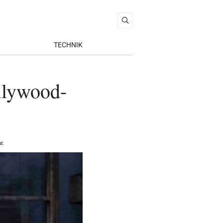
TECHNIK
llywood-
r
.