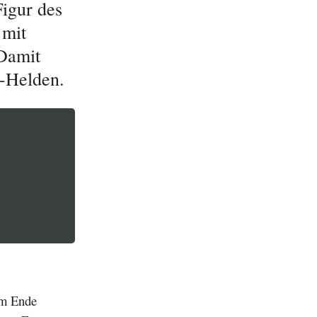
Figur des
 mit
 Damit
d-Helden.
em Ende