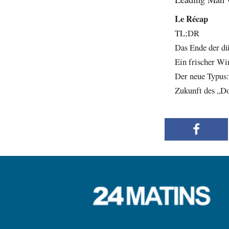
Le Récap
TL;DR
Das Ende der dü
Ein frischer W
Der neue Typus:
Zukunft des „D