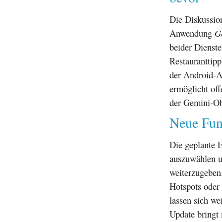
Die Diskussio
Anwendung
G
beider Dienst
Restauranttip
der Android-A
ermöglicht off
der Gemini-Ob
Neue Funk
Die geplante E
auszuwählen u
weiterzugeben.
Hotspots oder 
lassen sich we
Update bringt