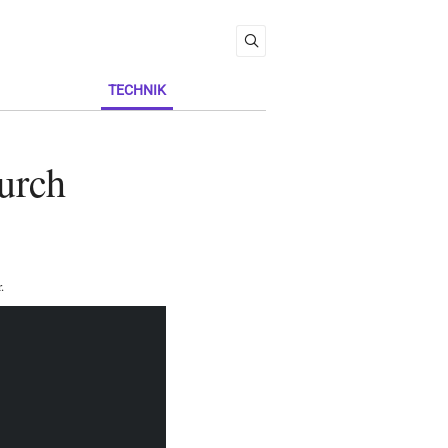
TECHNIK
urch
r
.