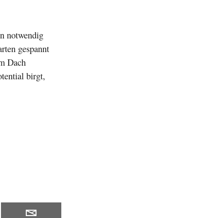
en notwendig
arten gespannt
em Dach
tential birgt,