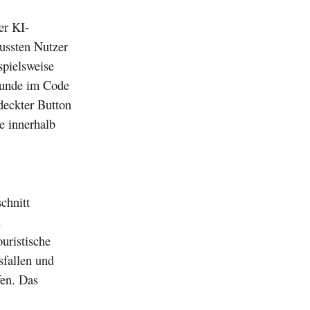
er KI-
ussten Nutzer
spielsweise
 Funde im Code
deckter Button
te innerhalb
chnitt
n
uristische
sfallen und
en. Das