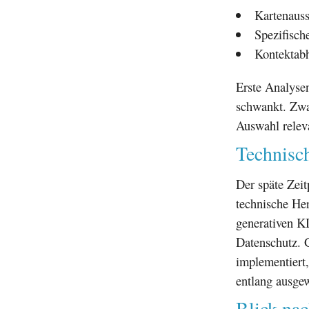
Kartenauss
Spezifisch
Kontektabh
Erste Analysen
schwankt. Zwar
Auswahl releva
Technisc
Der späte Zeit
technische He
generativen K
Datenschutz. 
implementiert
entlang ausge
Blick na