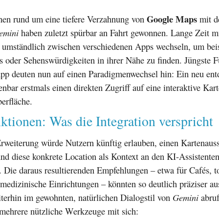
Google Maps
nen rund um eine tiefere Verzahnung von
mit d
emini
haben zuletzt spürbar an Fahrt gewonnen. Lange Zeit m
e umständlich zwischen verschiedenen Apps wechseln, um bei
ps oder Sehenswürdigkeiten in ihrer Nähe zu finden. Jüngste
pp deuten nun auf einen Paradigmenwechsel hin: Ein neu ent
enbar erstmals einen direkten Zugriff auf eine interaktive Kar
erfläche.
tionen: Was die Integration verspricht
rweiterung würde Nutzern künftig erlauben, einen Kartenauss
nd diese konkrete Location als Kontext an den KI-Assistente
 Die daraus resultierenden Empfehlungen – etwa für Cafés, to
medizinische Einrichtungen – könnten so deutlich präziser au
iterhin im gewohnten, natürlichen Dialogstil von
Gemini
abruf
 mehrere nützliche Werkzeuge mit sich: