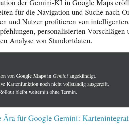
ration der Gemini-KI in Google Maps eröf
iten für die Navigation und Suche nach Or
n und Nutzer profitieren von intelligenter
fehlungen, personalisierten Vorschlägen 
ten Analyse von Standortdaten.
Google Maps
tion von
in
Gemini
angekündigt.
ive Kartenfunktion noch nicht vollständig ausgereift.
Rollout bleibt weiterhin ohne Termin.
 Ära für Google Gemini: Kartenintegrat