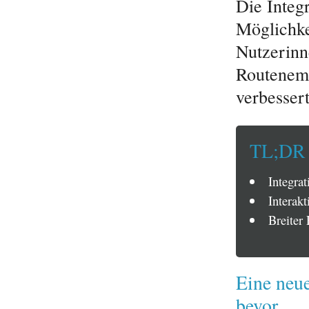
Die Integ
Möglichke
Nutzerinne
Routenemp
verbesser
TL;DR
Integra
Interakt
Breiter 
Eine neue
bevor