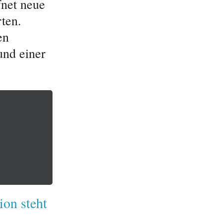
fnet neue
ten.
en
und einer
ion steht