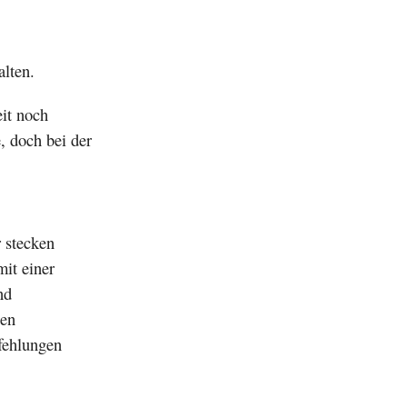
alten.
eit noch
, doch bei der
r stecken
it einer
nd
nen
fehlungen