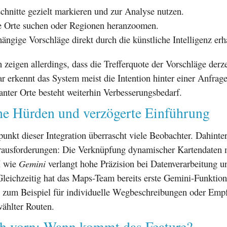
chnitte gezielt markieren und zur Analyse nutzen.
e Orte suchen oder Regionen heranzoomen.
ängige Vorschläge direkt durch die künstliche Intelligenz erh
 zeigen allerdings, dass die Trefferquote der Vorschläge derz
 erkennt das System meist die Intention hinter einer Anfrage
nter Orte besteht weiterhin Verbesserungsbedarf.
he Hürden und verzögerte Einführung
punkt dieser Integration überrascht viele Beobachter. Dahinte
rausforderungen: Die Verknüpfung dynamischer Kartendaten m
I wie
Gemini
verlangt hohe Präzision bei Datenverarbeitung u
Gleichzeitig hat das Maps-Team bereits erste Gemini-Funktio
, zum Beispiel für individuelle Wegbeschreibungen oder Emp
wählter Routen.
ch vorn: Wann kommt das Feature?