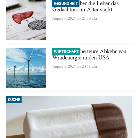
Wie Sport über die Leber das
GESUNDHEIT
Gedächtnis im Alter stärkt
August 9, 2026 bis 21:19 Uhr
Trump und die teure Abkehr von
WIRTSCHAFT
Windenergie in den USA
August 9, 2026 bis 20:18 Uhr
KÜCHE