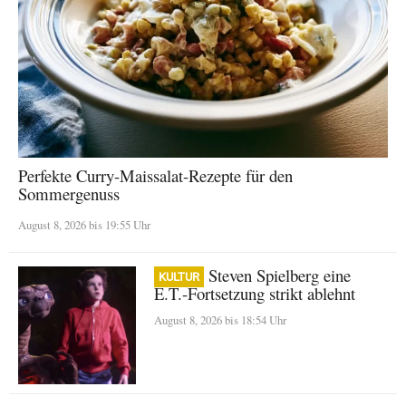
Perfekte Curry-Maissalat-Rezepte für den
Sommergenuss
August 8, 2026 bis 19:55 Uhr
Warum Steven Spielberg eine
KULTUR
E.T.-Fortsetzung strikt ablehnt
August 8, 2026 bis 18:54 Uhr