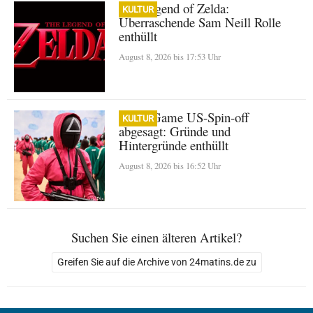
The Legend of Zelda:
KULTUR
Überraschende Sam Neill Rolle
enthüllt
August 8, 2026 bis 17:53 Uhr
Squid Game US-Spin-off
KULTUR
abgesagt: Gründe und
Hintergründe enthüllt
August 8, 2026 bis 16:52 Uhr
Suchen Sie einen älteren Artikel?
Greifen Sie auf die Archive von 24matins.de zu