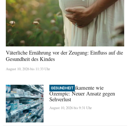
Väterliche Ernährung vor der Zeugung: Einfluss auf die
Gesundheit des Kindes
August 10, 2026 bis 11:33 Uhr
GLP-1 Medikamente wie
GESUNDHEIT
Ozempic: Neuer Ansatz gegen
Sehverlust
August 10, 2026 bis 9:31 Uhr