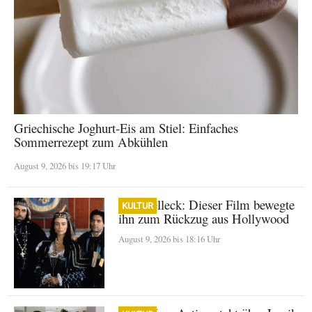
Griechische Joghurt-Eis am Stiel: Einfaches
Sommerrezept zum Abkühlen
August 9, 2026 bis 19:17 Uhr
Tom Selleck: Dieser Film bewegte
KULTUR
ihn zum Rückzug aus Hollywood
August 9, 2026 bis 18:16 Uhr