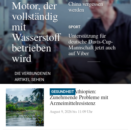
Motor, der
China vergessen
werden
vollständig
mit
SPORT
Wasserstoff
Unterstützung für
deutsche Davis-Cup-
betrieben
Mannschaft jetzt auch
auf Viber
wird
DIE VERBUNDENEN
ARTIKEL SEHEN
Malaria in Äthiopien:
GESUNDHEIT
Zunehmende Probleme mit
Arzneimittelresistenz
August 9, 2026 bis 11:09 Uhr