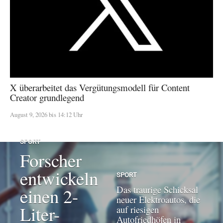
X überarbeitet das Vergütungsmodell für Content
Creator grundlegend
August 9, 2026 bis 14:12 Uhr
SPORT
Forscher
entwickeln
SPORT
Das traurige Schicksal
einen 2-
neuer Elektroautos, die
Liter-
auf riesigen
Autofriedhöfen in