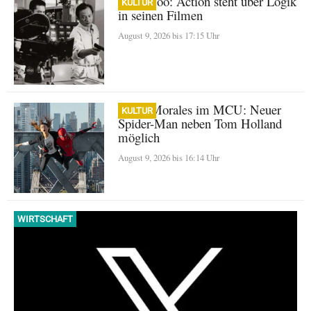
John Woo: Action steht über Logik
KULTUR
in seinen Filmen
August 9, 2026 bis 17:15 Uhr
Miles Morales im MCU: Neuer
KULTUR
Spider-Man neben Tom Holland
möglich
August 9, 2026 bis 16:14 Uhr
WIRTSCHAFT