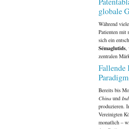
Patentabl
globale 
Während viele
Patienten mit
sich ein entsc
Sémaglutids
,
zentralen Märk
Fallende 
Paradigm
Bereits bis M
China
und
Ind
produzieren. I
Vereinigten Kö
monatlich – wi