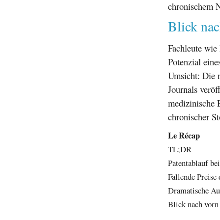
chronischem N
Blick na
Fachleute wie
Potenzial eine
Umsicht: Die 
Journals veröf
medizinische E
chronischer St
Le Récap
TL;DR
Patentablauf be
Fallende Preise
Dramatische Au
Blick nach vorn