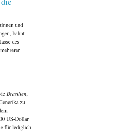
 die
tinnen und
ngen, bahnt
lasse des
 mehreren
wie
Brasilien
,
 Generika zu
 dem
200 US-Dollar
e für lediglich