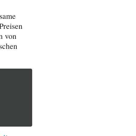
ksame
Preisen
n von
nschen