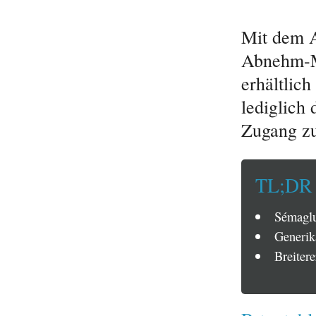
Mit dem A
Abnehm-Me
erhältlic
lediglich
Zugang zu
TL;DR
Sémaglu
Generik
Breiter