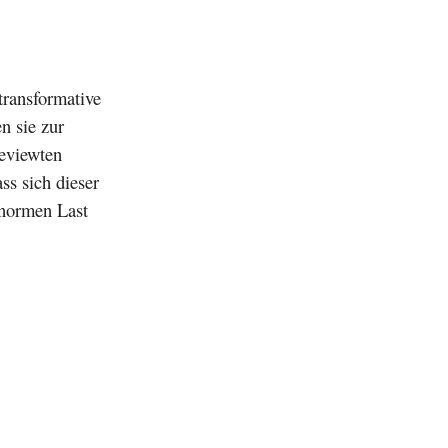
transformative
n sie zur
eviewten
ss sich dieser
enormen Last