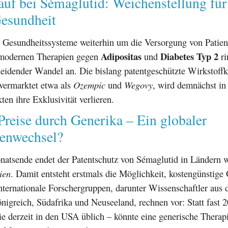
auf bei Sémaglutid: Weichenstellung für
Gesundheit
 Gesundheitssysteme weiterhin um die Versorgung von Patien
Adipositas
Diabetes Typ 2
 modernen Therapien gegen
und
ri
heidender Wandel an. Die bislang patentgeschützte Wirkstoffk
 vermarktet etwa als
Ozempic
und
Wegovy
, wird demnächst in
ten ihre Exklusivität verlieren.
Preise durch Generika – Ein globaler
enwechsel?
onatsende endet der Patentschutz von Sémaglutid in Ländern 
ien
. Damit entsteht erstmals die Möglichkeit, kostengünstige
nternationale Forschergruppen, darunter Wissenschaftler aus
nigreich, Südafrika und Neuseeland, rechnen vor: Statt fast 
e derzeit in den USA üblich – könnte eine generische Therapi