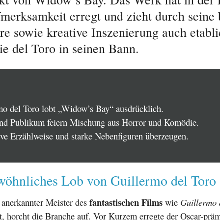
merksamkeit erregt und zieht durch seine
e sowie kreative Inszenierung auch etabli
e del Toro in seinen Bann.
mo del Toro lobt „Widow’s Bay“ ausdrücklich.
und Publikum feiern Mischung aus Horror und Komödie.
ive Erzählweise und starke Nebenfiguren überzeugen.
wöhnliches Lob von Guillermo del Toro
fantastischen Films
 anerkannter Meister des
wie
Guillermo 
gt, horcht die Branche auf. Vor Kurzem erregte der Oscar-präm