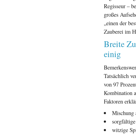
Regisseur – b
großes Aufsehe
„einen der bes
Zauberei im H
Breite Zu
einig
Bemerkenswert
Tatsächlich ve
von 97 Prozent
Kombination a
Faktoren erklä
Mischung 
sorgfältig
witzige Sp