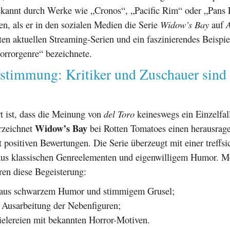
ekannt durch Werke wie „Cronos“, „Pacific Rim“ oder „Pans 
n, als er in den sozialen Medien die Serie
Widow’s Bay
auf
ten aktuellen Streaming-Serien und ein faszinierendes Beispiel
orrorgenre“ bezeichnete.
stimmung: Kritiker und Zuschauer sind 
 ist, dass die Meinung von
del Toro
keineswegs ein Einzelfall
Widow’s Bay
rzeichnet
bei Rotten Tomatoes einen herausrag
 positiven Bewertungen. Die Serie überzeugt mit einer treffsi
us klassischen Genreelementen und eigenwilligem Humor. M
ren diese Begeisterung:
aus schwarzem Humor und stimmigem Grusel;
e Ausarbeitung der Nebenfiguren;
ielereien mit bekannten Horror-Motiven.