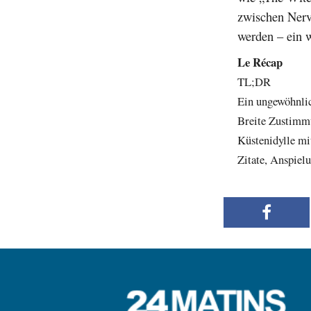
zwischen Nerve
werden – ein 
Le Récap
TL;DR
Ein ungewöhnlic
Breite Zustimmu
Küstenidylle mi
Zitate, Anspie