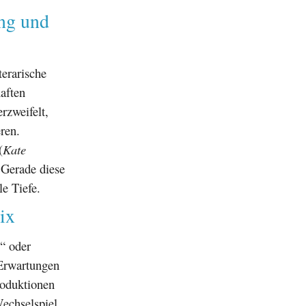
ng und
terarische
aften
erzweifelt,
eren.
(
Kate
 Gerade diese
e Tiefe.
ix
“ oder
 Erwartungen
roduktionen
echselspiel