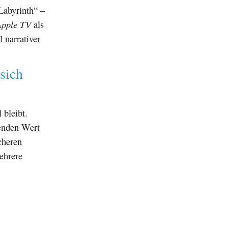
Labyrinth“ –
Apple TV
als
 narrativer
sich
 bleibt.
enden Wert
cheren
ehrere