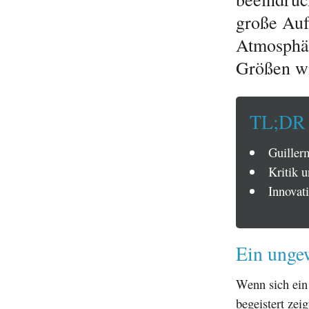
große Auf
Atmosphär
Größen wi
TL;DR
Guiller
Kritik 
Innovat
Ein unge
Wenn sich ein
begeistert zei