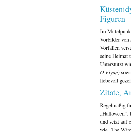
Küstenid
Figuren
Im Mittelpunkt
Vorbilder von
Vorfällen vers
seine Heimat tr
Unterstützt wi
O’Flynn
) sow
liebevoll geze
Zitate, 
Regelmäßig fi
„Halloween“. D
und setzt auf 
wie „The Witc