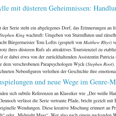
ylle mit düsteren Geheimnissen: Handlu
 der Serie steht ein abgelegenes Dorf, das Erinnerungen an li
Stephen King
wachruft: Umgeben von Sturmfluten und rätselh
ucht Bürgermeister Tom Loftis (gespielt von
Matthew Rhys
) v
otz ihres düsteren Rufs als attraktives Touristenziel zu etabli
rd er dabei etwa von der zurückhaltenden Assistentin Patricia 
ie dem verschrobenen Parapsychologen Wyck (
Stephen Root
).
ichneten Nebenfiguren verleihen der Geschichte ihre emotional
Anspielungen und neue Wege im Genre-M
nden sich subtile Referenzen an Klassiker wie „Der weiße Hai
ennoch verlässt die Serie vertraute Pfade, bricht gezielt mit
originelle Wendungen. Diese kreative Mischung erinnert an P
h“ oder „Midnight Mass“. Wer also nach einem packenden W