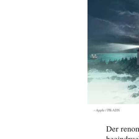
Apple / PR-ADN
Der renom
beeindruc