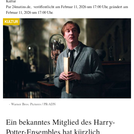
Kultur
Par
24matins.de
,
veröffentlicht am
Februar 11, 2026
um 17:00 Uhr
, geändert am
Februar 11, 2026 um 17:00 Uhr
.
KULTUR
Warner Bros. Pictures / PR-ADN
Ein bekanntes Mitglied des Harry-
Potter-Ensembles hat kürzlich