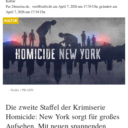
Kultur
Par
24matins.de
,
veröffentlicht am
April 7, 2026
um 17:54 Uhr
, geändert am
April 7, 2026 um 17:54 Uhr
.
KULTUR
Netflix / PR-ADN
Die zweite Staffel der Krimiserie
Homicide: New York sorgt für großes
Aufsehen. Mit neuen spannenden