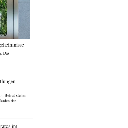
geheimnisse
g. Das
ttlungen
on Beirut stehen
ckaden den
ratos im