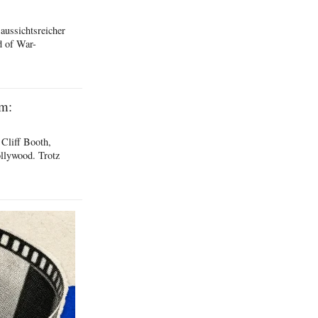
 aussichtsreicher
d of War-
lm:
 Cliff Booth,
llywood. Trotz