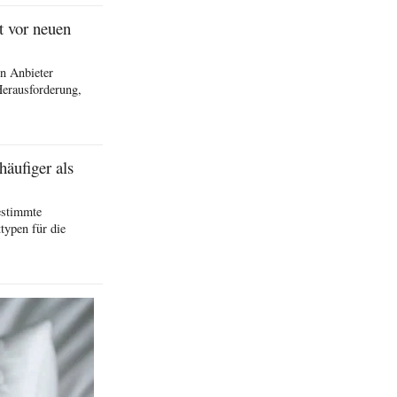
t vor neuen
n Anbieter
Herausforderung,
ufiger als
estimmte
ypen für die