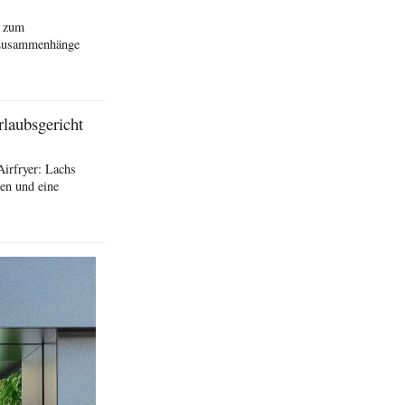
n zum
e Zusammenhänge
rlaubsgericht
Airfryer: Lachs
en und eine