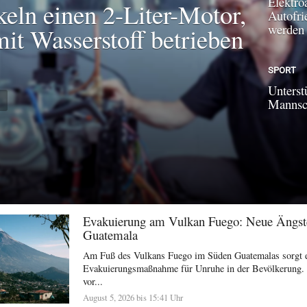
Elektroa
keln einen 2-Liter-Motor,
Autofri
werden
mit Wasserstoff betrieben
SPORT
Unterst
N
Mannsch
Evakuierung am Vulkan Fuego: Neue Ängst
Guatemala
Am Fuß des Vulkans Fuego im Süden Guatemalas sorgt e
Evakuierungsmaßnahme für Unruhe in der Bevölkerung.
vor...
August 5, 2026 bis 15:41 Uhr