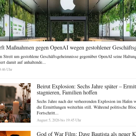
ärft Maßnahmen gegen OpenAI wegen gestohlener Geschäfts
im Streit um gestohlene Geschäftsgeheimnisse gegenüber OpenAI seine Haltun
rt damit auf anhaltende...
0:46 Uhr
Beirut Explosion: Sechs Jahre später – Ermi
stagnieren, Familien hoffen
Sechs Jahre nach der verheerenden Explosion im Hafen v
die Ermittlungen weiterhin still. Während politische Blo
Fortschritt...
August 5, 2026 bis 19:45 Uhr
God of War Film: Dave Bautista als neuer K