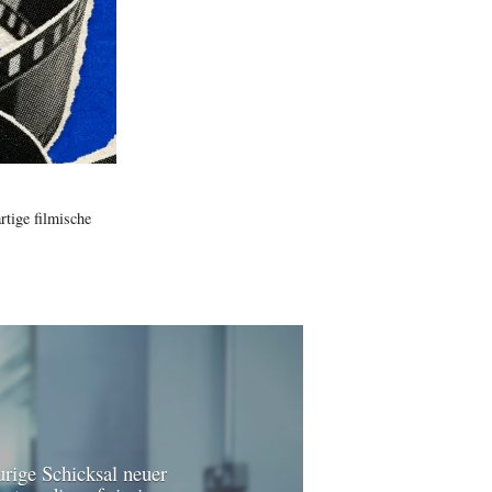
rtige filmische
urige Schicksal neuer