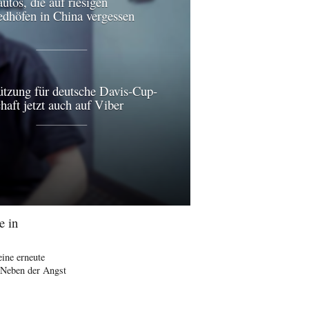
utos, die auf riesigen
edhöfen in China vergessen
ützung für deutsche Davis-Cup-
aft jetzt auch auf Viber
e in
ine erneute
 Neben der Angst