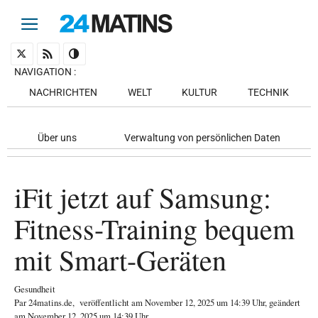
NAVIGATION
:
NACHRICHTEN
WELT
KULTUR
TECHNIK
Über uns
Verwaltung von persönlichen Daten
iFit jetzt auf Samsung:
Fitness-Training bequem
mit Smart-Geräten
Gesundheit
Par
24matins.de
,
veröffentlicht am
November 12, 2025
um 14:39 Uhr
, geändert
am November 12, 2025 um 14:39 Uhr
.