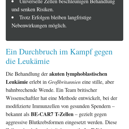
Universelle Zellen beschleunigen Behandlung
und senken Risiken.
Trotz Erfolgen bleiben langfristige
Nebenwirkungen möglich.
Ein Durchbruch im Kampf gegen
die Leukämie
akuten lymphoblastischen
Die Behandlung der
Leukämie
erlebt in
Großbritannien
eine stille, aber
bahnbrechende Wende. Ein Team britischer
Wissenschaftler hat eine Methode entwickelt, bei der
modifizierte Immunzellen von gesunden Spendern –
BE-CAR7 T-Zellen
bekannt als
– gezielt gegen
aggressive Blutkrebsformen eingesetzt werden. Diese