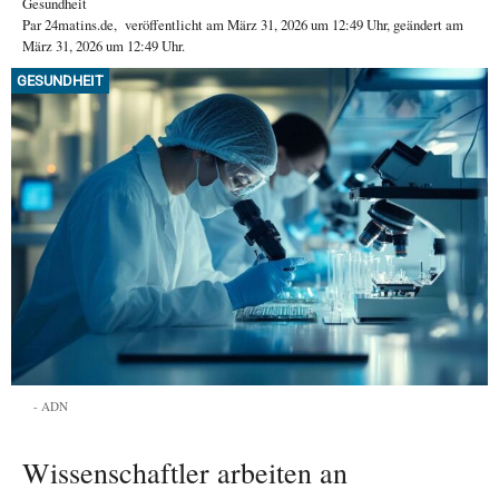
Gesundheit
Par
24matins.de
,
veröffentlicht am
März 31, 2026
um 12:49 Uhr
, geändert am
März 31, 2026 um 12:49 Uhr
.
GESUNDHEIT
ADN
Wissenschaftler arbeiten an