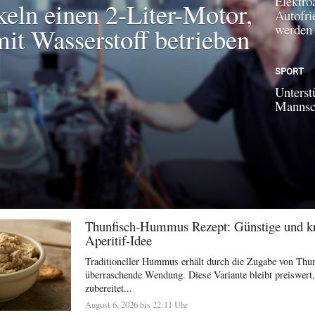
Elektroa
keln einen 2-Liter-Motor,
Autofri
werden
mit Wasserstoff betrieben
SPORT
Unterst
N
Mannsch
Thunfisch-Hummus Rezept: Günstige und kr
Aperitif-Idee
Traditioneller Hummus erhält durch die Zugabe von Thun
überraschende Wendung. Diese Variante bleibt preiswert, 
zubereitet...
August 6, 2026 bis 22:11 Uhr