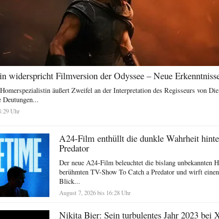
n widerspricht Filmversion der Odyssee – Neue Erkenntniss
Homerspezialistin äußert Zweifel an der Interpretation des Regisseurs von Di
le Deutungen...
8:29 Uhr
A24-Film enthüllt die dunkle Wahrheit hinte
Predator
Der neue A24-Film beleuchtet die bislang unbekannten H
berühmten TV-Show To Catch a Predator und wirft einen 
Blick...
August 7, 2026 bis 16:28 Uhr
Nikita Bier: Sein turbulentes Jahr 2023 bei 