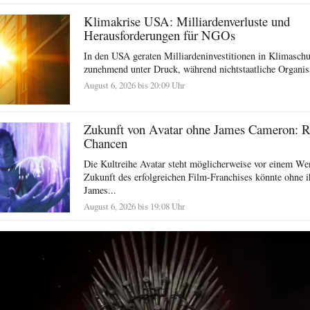
Klimakrise USA: Milliardenverluste und
Herausforderungen für NGOs
In den USA geraten Milliardeninvestitionen in Klimasc
zunehmend unter Druck, während nichtstaatliche Organisat
August 6, 2026 bis 20:09 Uhr
Zukunft von Avatar ohne James Cameron: R
Chancen
Die Kultreihe Avatar steht möglicherweise vor einem We
Zukunft des erfolgreichen Film-Franchises könnte ohne i
James...
August 6, 2026 bis 19:08 Uhr