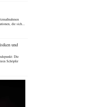
hutzmaßnahmen
ionen, die sich...
isiken und
ndepunkt: Die
hren Schöpfer