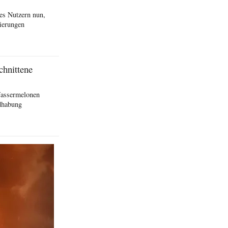
es Nutzern nun,
ierungen
chnittene
Wassermelonen
ndhabung