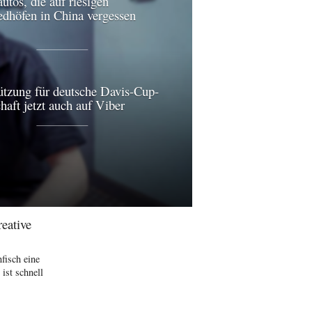
utos, die auf riesigen
edhöfen in China vergessen
ützung für deutsche Davis-Cup-
aft jetzt auch auf Viber
eative
fisch eine
ist schnell