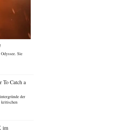
e
e Odyssee. Sie
r To Catch a
intergründe der
kritischen
X im