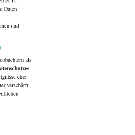
erner IT-
le Daten
innen und
n
eobachtern als
atenschutzes
ignisse eine
er verschärft
entlichen