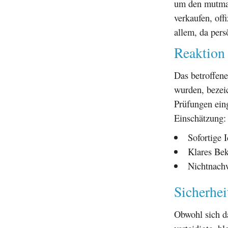
um den mutmaß
verkaufen, off
allem, da pers
Reaktion
Das betroffen
wurden, bezeic
Prüfungen eing
Einschätzung:
Sofortige 
Klares Bek
Nichtnachw
Sicherhei
Obwohl sich d