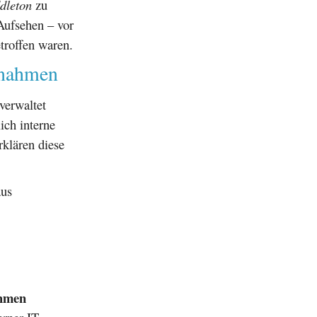
dleton
zu
 Aufsehen – vor
troffen waren.
ßnahmen
verwaltet
ich interne
rklären diese
aus
ahmen