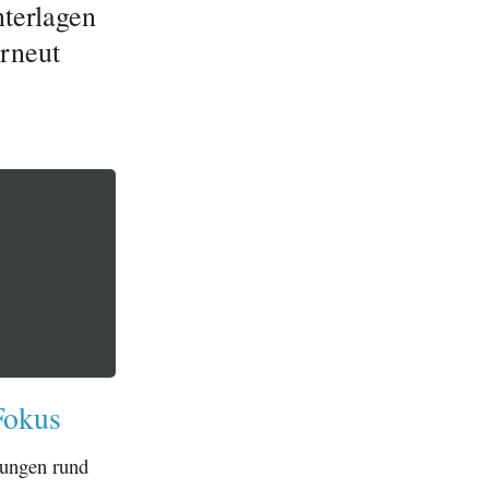
nterlagen
erneut
Fokus
lungen rund