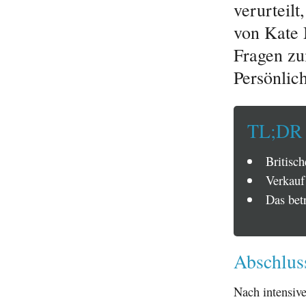
verurteilt
von Kate 
Fragen zu
Persönlich
TL;DR
Britisc
Verkauf
Das bet
Abschluss
Nach intensive