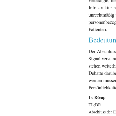
verteidigte, b
Infrastruktur 
unrechtmäßig 
personenbezog
Patienten.
Bedeutun
Der Abschluss
Signal versta
stehen weiterh
Debatte darüb
werden müssen
Persönlichkei
Le Récap
TL;DR
Abschluss der E