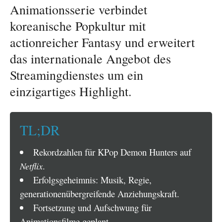
Animationsserie verbindet
koreanische Popkultur mit
actionreicher Fantasy und erweitert
das internationale Angebot des
Streamingdienstes um ein
einzigartiges Highlight.
TL;DR
Rekordzahlen für KPop Demon Hunters auf
Netflix
.
Erfolgsgeheimnis: Musik, Regie,
generationenübergreifende Anziehungskraft.
Fortsetzung und Aufschwung für
Animationsfilme geplant.