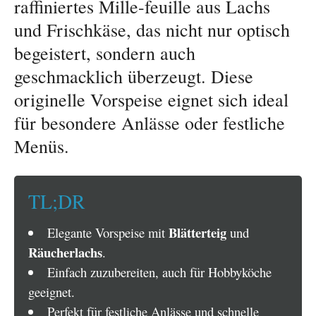
raffiniertes Mille-feuille aus Lachs
und Frischkäse, das nicht nur optisch
begeistert, sondern auch
geschmacklich überzeugt. Diese
originelle Vorspeise eignet sich ideal
für besondere Anlässe oder festliche
Menüs.
TL;DR
Blätterteig
Elegante Vorspeise mit
und
Räucherlachs
.
Einfach zuzubereiten, auch für Hobbyköche
geeignet.
Perfekt für festliche Anlässe und schnelle