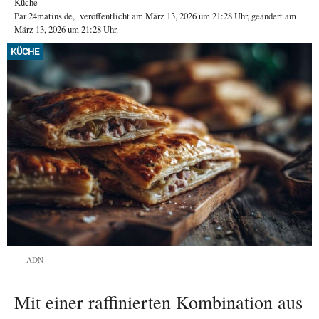
Küche
Par
24matins.de
,
veröffentlicht am
März 13, 2026
um 21:28 Uhr
, geändert am
März 13, 2026 um 21:28 Uhr
.
KÜCHE
ADN
Mit einer raffinierten Kombination aus