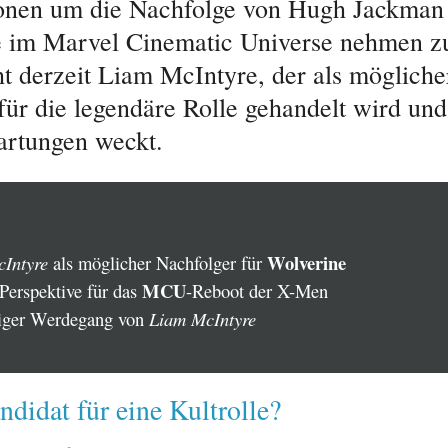
onen um die Nachfolge von Hugh Jackman 
 im Marvel Cinematic Universe nehmen z
ht derzeit Liam McIntyre, der als mögliche
für die legendäre Rolle gehandelt wird und
rtungen weckt.
Wolverine
Intyre
als möglicher Nachfolger für
MCU
 Perspektive für das
-Reboot der X-Men
tiger Werdegang von
Liam McIntyre
didat für eine Kultrolle?