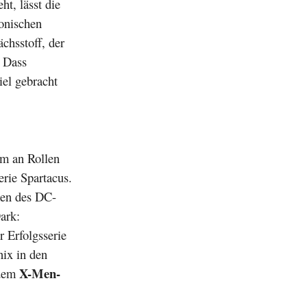
ht, lässt die
konischen
chsstoff, der
. Dass
iel gebracht
um an Rollen
erie Spartacus.
men des DC-
ark:
 Erfolgsserie
ix in den
X-Men-
 dem