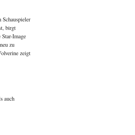
m Schauspieler
, birgt
e Star-Image
 neu zu
olverine zeigt
ls auch