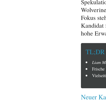
Spekulati
Wolverine
Fokus ste
Kandidat 
hohe Erwa
TL;DR
Liam Mc
Frische
Vielsei
Neuer Kan