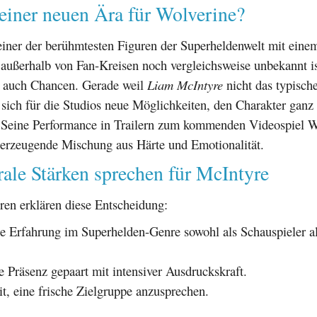
einer neuen Ära für Wolverine?
einer der berühmtesten Figuren der Superheldenwelt mit eine
außerhalb von Fan-Kreisen noch vergleichsweise unbekannt ist
r auch Chancen. Gerade weil
Liam McIntyre
nicht das typisch
n sich für die Studios neue Möglichkeiten, den Charakter ganz
n. Seine Performance in Trailern zum kommenden Videospiel W
überzeugende Mischung aus Härte und Emotionalität.
rale Stärken sprechen für McIntyre
ren erklären diese Entscheidung:
e Erfahrung im Superhelden-Genre sowohl als Schauspieler a
e Präsenz gepaart mit intensiver Ausdruckskraft.
t, eine frische Zielgruppe anzusprechen.