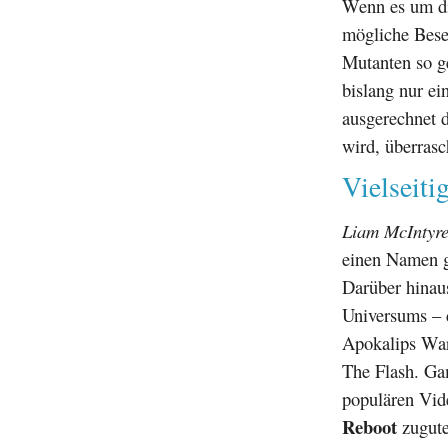
Wenn es um d
mögliche Beset
Mutanten so g
bislang nur ei
ausgerechnet d
wird, überrasc
Vielseit
Liam McIntyr
einen Namen ge
Darüber hinau
Universums – d
Apokalips War
The Flash. Ga
populären Vid
Reboot
zugut