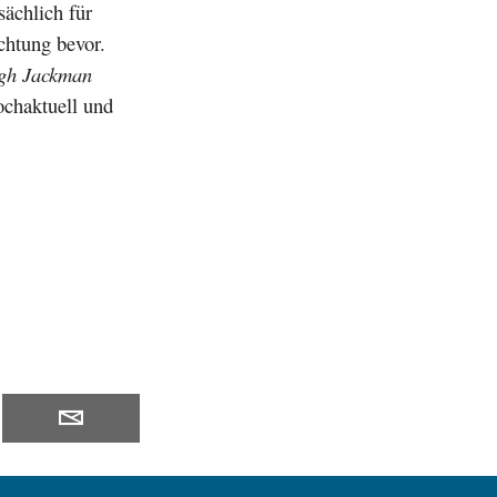
sächlich für
chtung bevor.
gh Jackman
ochaktuell und