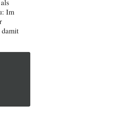
als
u: Im
r
 damit