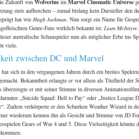
Wolverine
Marvel Cinematic Universe
ie Zukunft von
im
ge
zung stets aufhorchen – zumal bislang kein Darsteller den i
eprägt hat wie
Hugh Jackman
. Nun sorgt ein Name für Gesprä
ngefleischten Genre-Fans wirklich bekannt ist:
Liam McIntyre
ieser australische Schauspieler nun als möglicher Erbe ins Sp
ht viele.
igkeit zwischen DC und Marvel
e
hat sich in den vergangenen Jahren durch ein breites Spektr
macht. Bekanntheit erlangte er vor allem als Titelheld der S
s überzeugte er mit seiner Stimme in diversen Animationsfil
arunter „Suicide Squad: Hell to Pay“ oder „Justice League D
“. Zudem verkörperte er den Schurken Weather Wizard in der
mer wiederum kennen ihn als Gesicht und Stimme von JD Fen
eospielen Gears of War 4 und 5. Diese Vielseitigkeit könnte
ekommen.