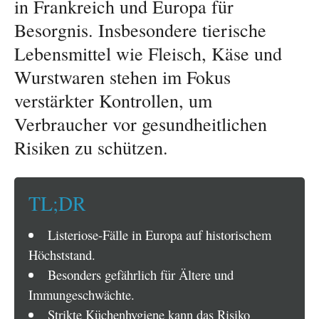
in Frankreich und Europa für
Besorgnis. Insbesondere tierische
Lebensmittel wie Fleisch, Käse und
Wurstwaren stehen im Fokus
verstärkter Kontrollen, um
Verbraucher vor gesundheitlichen
Risiken zu schützen.
TL;DR
Listeriose-Fälle in Europa auf historischem
Höchststand.
Besonders gefährlich für Ältere und
Immungeschwächte.
Strikte Küchenhygiene kann das Risiko