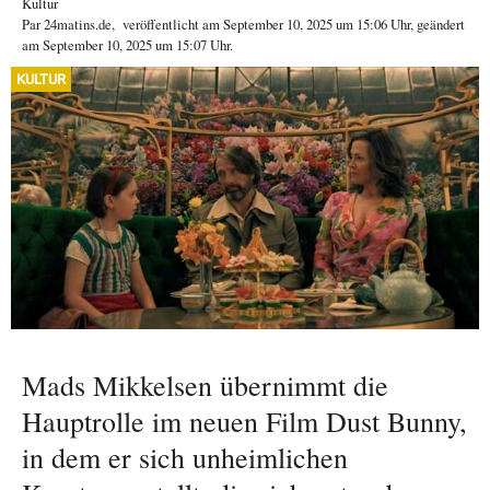
Kultur
Par
24matins.de
,
veröffentlicht am
September 10, 2025
um 15:06 Uhr
, geändert
am September 10, 2025 um 15:07 Uhr
.
KULTUR
Mads Mikkelsen übernimmt die
Hauptrolle im neuen Film Dust Bunny,
in dem er sich unheimlichen