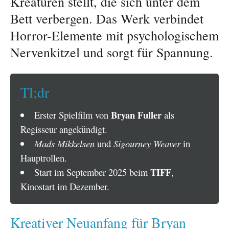
Kreaturen stellt, die sich unter dem
Bett verbergen. Das Werk verbindet
Horror-Elemente mit psychologischem
Nervenkitzel und sorgt für Spannung.
Tl;dr
Bryan Fuller
Erster Spielfilm von
als
Regisseur angekündigt.
Mads Mikkelsen
und
Sigourney Weaver
in
Hauptrollen.
TIFF
Start im September 2025 beim
,
Kinostart im Dezember.
Kreativer Neuanfang für Bryan