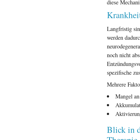
diese Mechani
Krankheit
Langfristig si
werden dadur
neurodegenera
noch nicht abs
Entzündungsvo
spezifische zu
Mehrere Fakto
Mangel an 
Akkumulat
Aktivieru
Blick in 
Therapie