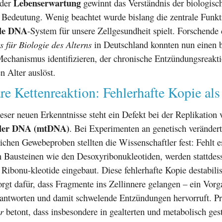
Lebenserwartung
nder
gewinnt das Verständnis der biologisc
 Bedeutung. Wenig beachtet wurde bislang die zentrale Funkt
ale DNA
-System für unsere Zellgesundheit spielt. Forschende
ts für Biologie des Alterns
in Deutschland konnten nun einen b
echanismus identifizieren, der chronische Entzündungsreakt
n Alter auslöst.
e Kettenreaktion: Fehlerhafte Kopie als
ser neuen Erkenntnisse steht ein Defekt bei der Replikation 
aler DNA (mtDNA)
. Bei Experimenten an genetisch verände
chen Gewebeproben stellten die Wissenschaftler fest: Fehlt e
n Bausteinen wie den Desoxyribonukleotiden, werden stattdes
Ribonu-kleotide eingebaut. Diese fehlerhafte Kopie destabilis
gt dafür, dass Fragmente ins Zellinnere gelangen – ein Vorg
antworten und damit schwelende Entzündungen hervorruft. Pr
r
betont, dass insbesondere in gealterten und metabolisch ges