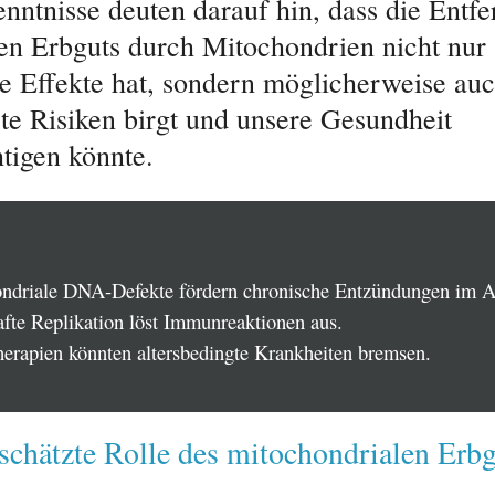
nntnisse deuten darauf hin, dass die Entf
ten Erbguts durch Mitochondrien nicht nur
e Effekte hat, sondern möglicherweise au
te Risiken birgt und unsere Gesundheit
htigen könnte.
ndriale DNA-Defekte fördern chronische Entzündungen im Al
afte Replikation löst Immunreaktionen aus.
erapien könnten altersbedingte Krankheiten bremsen.
schätzte Rolle des mitochondrialen Erb