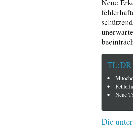
Neue Erke
fehlerhaf
schützend
unerwarte
beeinträc
TL;DR
Mitocho
Fehlerh
Neue Th
Die unter