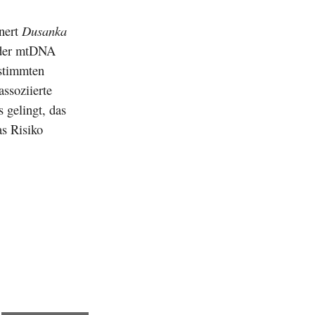
nnert
Dusanka
g der mtDNA
estimmten
ssoziierte
 gelingt, das
as Risiko