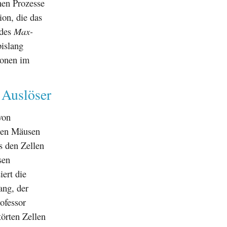
hen Prozesse
ion, die das
 des
Max-
islang
ionen im
 Auslöser
von
rten Mäusen
s den Zellen
sen
iert die
ang, der
ofessor
törten Zellen