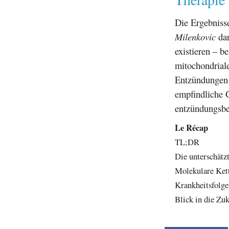
Die Ergebnisse
Milenkovic
dar
existieren – 
mitochondriale
Entzündungen w
empfindliche G
entzündungsbe
Le Récap
TL;DR
Die unterschätz
Molekulare Kett
Krankheitsfolge
Blick in die Zu