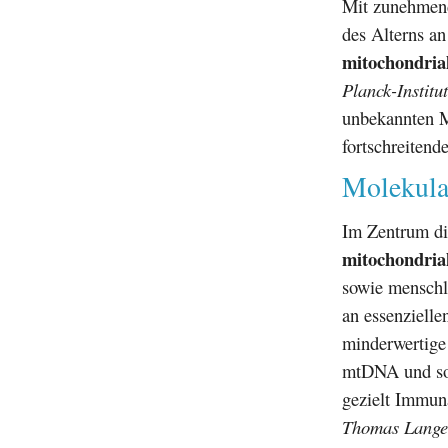
Mit zunehme
des Alterns an
mitochondri
Planck-Institu
unbekannten M
fortschreitende
Molekular
Im Zentrum die
mitochondri
sowie menschli
an essenzielle
minderwertige 
mtDNA und sor
gezielt Immun
Thomas Lange