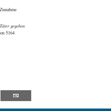
e Zunahme
 Täter gegeben
von 5164