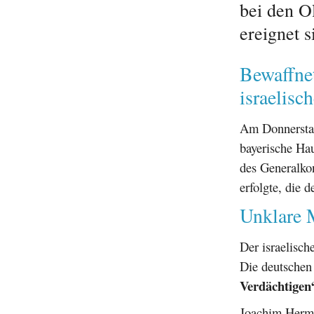
bei den O
ereignet s
Bewaffne
israelisc
Am Donnerstag,
bayerische Ha
des Generalkon
erfolgte, die 
Unklare M
Der israelisch
Die deutschen
Verdächtigen
Joachim Herma