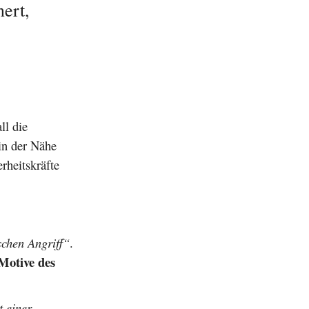
ert,
ll die
in der Nähe
rheitskräfte
schen Angriff“
.
Motive des
t einer