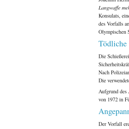
Langwaffe me
Konsulats, ei
des Vorfalls a
Olympischen S
Tödliche
Die Schießere
Sicherheitskr
Nach Polizeian
Die verwendet
Aufgrund des 
von 1972 in Fü
Angepann
Der Vorfall e