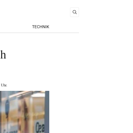
TECHNIK
ch
 Uhr
.