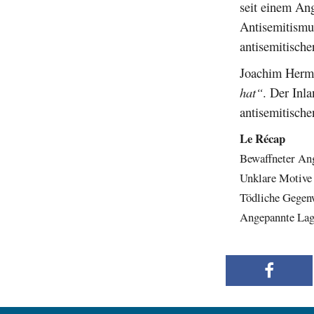
seit einem An
Antisemitismu
antisemitische
Joachim Herma
hat“
. Der Inl
antisemitische
Le Récap
Bewaffneter Ang
Unklare Motive 
Tödliche Gegen
Angepannte Lag