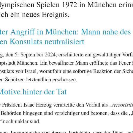
lympischen Spielen 1972 in München erinn
ich ein neues Ereignis.
ter Angriff in München: Mann nahe des
hen Konsulats neutralisiert
 den 5. September 2024, erschütterte ein gewalttätiger Vorfa
uptstadt München. Ein bewaffneter Mann eröffnete das Feuer 
sulats von Israel, woraufhin eine sofortige Reaktion der Siche
den Schützen letztendlich erschossen.
otive hinter der Tat
e Präsident Isaac Herzog verurteilte den Vorfall als
„terroristi
„
 Behörden hingegen sind vorsichtiger und betonen, dass die
“
noch unklar sind.
nn, Innenminister von Bayern, berichtete, dass der Täter
„mi