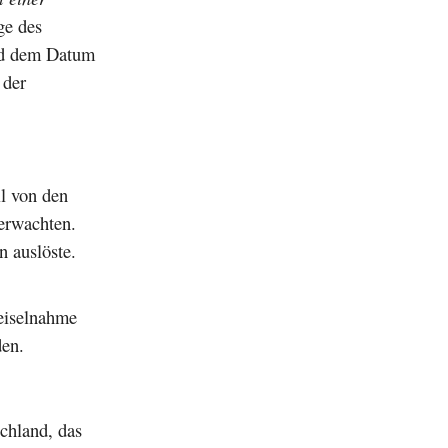
ge des
nd dem Datum
 der
l von den
erwachten.
n auslöste.
Geiselnahme
den.
chland, das