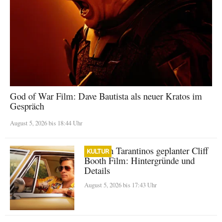
God of War Film: Dave Bautista als neuer Kratos im
Gespräch
August 5, 2026 bis 18:44 Uhr
Quentin Tarantinos geplanter Cliff
KULTUR
Booth Film: Hintergründe und
Details
August 5, 2026 bis 17:43 Uhr