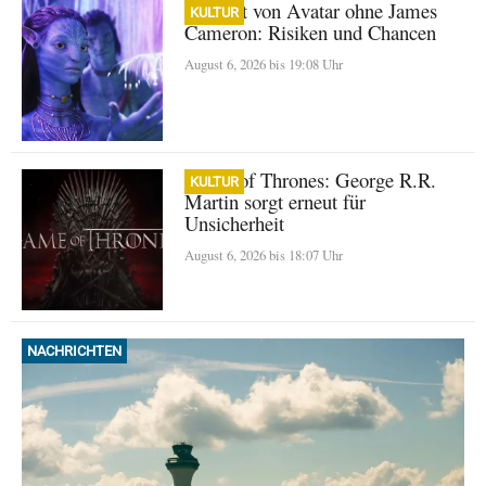
Zukunft von Avatar ohne James
KULTUR
Cameron: Risiken und Chancen
August 6, 2026 bis 19:08 Uhr
Game of Thrones: George R.R.
KULTUR
Martin sorgt erneut für
Unsicherheit
August 6, 2026 bis 18:07 Uhr
NACHRICHTEN