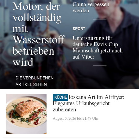
Motor, der
China vergessen
werden
vollständig
mit
SPORT
Wasserstoff
Unterstützung für
deutsche Davis-Cup-
betrieben
Mannschaft jetzt auch
auf Viber
wird
DIE VERBUNDENEN
ARTIKEL SEHEN
Lachs Toskana Art im Airfryer:
KÜCHE
Elegantes Urlaubsgericht
zubereiten
August 5, 2026 bis 21:47 Uhr