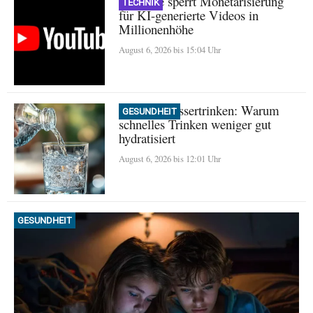
YouTube sperrt Monetarisierung
TECHNIK
für KI-generierte Videos in
Millionenhöhe
August 6, 2026 bis 15:04 Uhr
Mythos Wassertrinken: Warum
GESUNDHEIT
schnelles Trinken weniger gut
hydratisiert
August 6, 2026 bis 12:01 Uhr
GESUNDHEIT