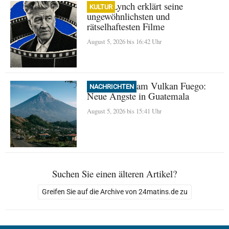
David Lynch erklärt seine
KULTUR
ungewöhnlichsten und
rätselhaftesten Filme
August 5, 2026 bis 16:42 Uhr
Evakuierung am Vulkan Fuego:
NACHRICHTEN
Neue Ängste in Guatemala
August 5, 2026 bis 15:41 Uhr
Suchen Sie einen älteren Artikel?
Greifen Sie auf die Archive von 24matins.de zu