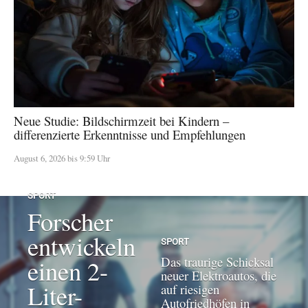
Neue Studie: Bildschirmzeit bei Kindern –
differenzierte Erkenntnisse und Empfehlungen
August 6, 2026 bis 9:59 Uhr
SPORT
Forscher
entwickeln
SPORT
Das traurige Schicksal
einen 2-
neuer Elektroautos, die
Liter-
auf riesigen
Autofriedhöfen in