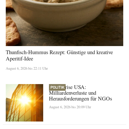
Thunfisch-Hummus Rezept: Günstige und kreative
Aperitif-Idee
August 6, 2026 bis 22:11 Uhr
Klimakrise USA:
POLITIK
Milliardenverluste und
Herausforderungen für NGOs
August 6, 2026 bis 20:09 Uhr