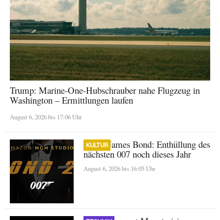
Trump: Marine-One-Hubschrauber nahe Flugzeug in
Washington – Ermittlungen laufen
August 6, 2026 bis 17:06 Uhr
Neuer James Bond: Enthüllung des
KULTUR
nächsten 007 noch dieses Jahr
August 6, 2026 bis 16:05 Uhr