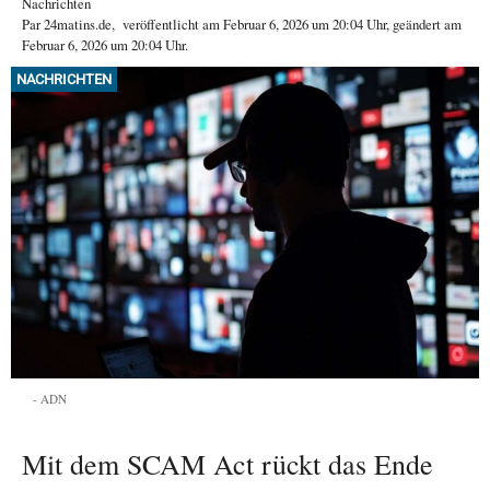
Nachrichten
Par
24matins.de
,
veröffentlicht am
Februar 6, 2026
um 20:04 Uhr
, geändert am
Februar 6, 2026 um 20:04 Uhr
.
NACHRICHTEN
ADN
Mit dem SCAM Act rückt das Ende