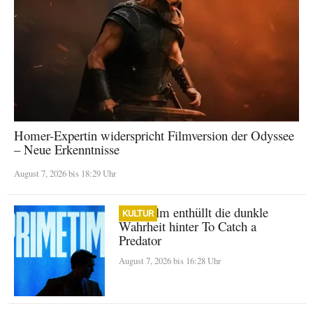
Homer-Expertin widerspricht Filmversion der Odyssee
– Neue Erkenntnisse
August 7, 2026 bis 18:29 Uhr
A24-Film enthüllt die dunkle
KULTUR
Wahrheit hinter To Catch a
Predator
August 7, 2026 bis 16:28 Uhr