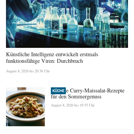
Künstliche Intelligenz entwickelt erstmals
funktionsfähige Viren: Durchbruch
August 8, 2026 bis 20:56 Uhr
Perfekte Curry-Maissalat-Rezepte
KÜCHE
für den Sommergenuss
August 8, 2026 bis 19:55 Uhr