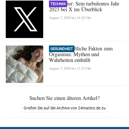
Nikita Bier: Sein turbulentes Jahr
TECHNIK
2023 bei X im Überblick
August 7, 2026 bis 14:26 Uhr
Wissenschaftliche Fakten zum
GESUNDHEIT
Orgasmus: Mythen und
Wahrheiten enthüllt
August 7, 2026 bis 11:23 Uhr
Suchen Sie einen älteren Artikel?
Greifen Sie auf die Archive von 24matins.de zu