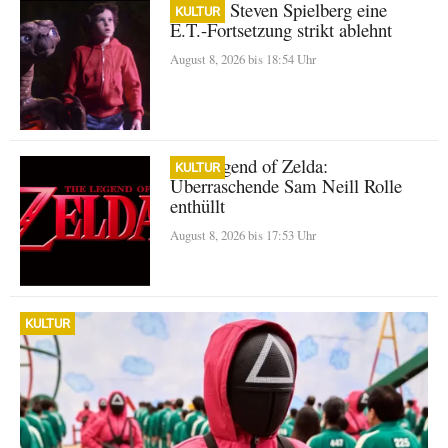
Warum Steven Spielberg eine
KULTUR
E.T.-Fortsetzung strikt ablehnt
August 8, 2026 bis 18:54 Uhr
The Legend of Zelda:
KULTUR
Überraschende Sam Neill Rolle
enthüllt
August 8, 2026 bis 17:53 Uhr
KULTUR