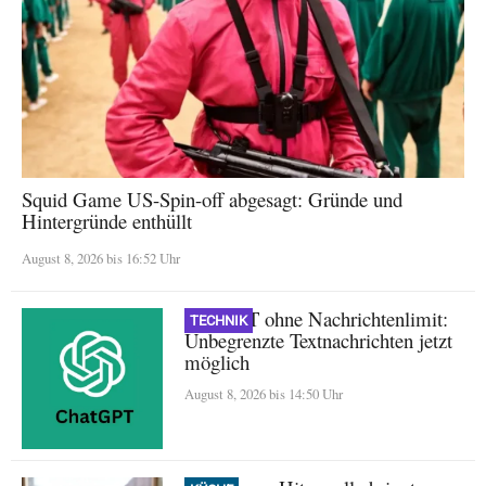
Squid Game US-Spin-off abgesagt: Gründe und
Hintergründe enthüllt
August 8, 2026 bis 16:52 Uhr
ChatGPT ohne Nachrichtenlimit:
TECHNIK
Unbegrenzte Textnachrichten jetzt
möglich
August 8, 2026 bis 14:50 Uhr