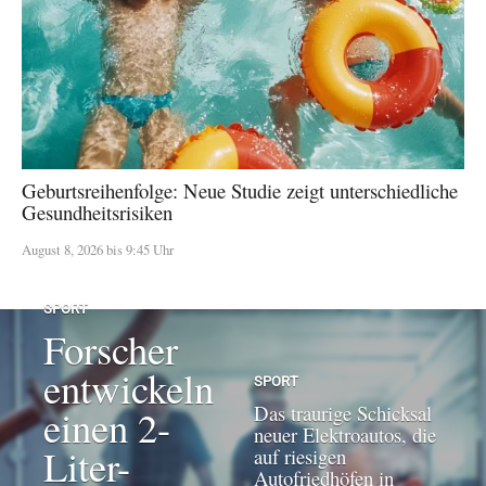
Geburtsreihenfolge: Neue Studie zeigt unterschiedliche
Gesundheitsrisiken
August 8, 2026 bis 9:45 Uhr
SPORT
Forscher
entwickeln
SPORT
Das traurige Schicksal
einen 2-
neuer Elektroautos, die
Liter-
auf riesigen
Autofriedhöfen in