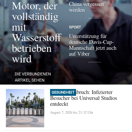
Motor, der
China vergessen
werden
vollständig
mit
SPORT
Wasserstoff
Unterstützung für
deutsche Davis-Cup-
betrieben
Mannschaft jetzt auch
auf Viber
wird
DIE VERBUNDENEN
ARTIKEL SEHEN
Masern-Ausbruch: Infizierter
GESUNDHEIT
Besucher bei Universal Studios
entdeckt
August 7, 2026 bis 21:32 Uhr