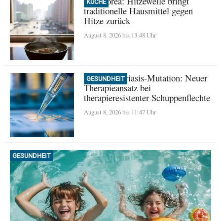
Nordkorea: Hitzewelle bringt
KÜCHE
traditionelle Hausmittel gegen
Hitze zurück
August 8, 2026 bis 13:48 Uhr
Seltene Psoriasis-Mutation: Neuer
GESUNDHEIT
Therapieansatz bei
therapieresistenter Schuppenflechte
August 8, 2026 bis 11:47 Uhr
GESUNDHEIT