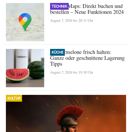
Google Maps: Direkt buchen und
TECHNIK
bestellen – Neue Funktionen 2024
August 7, 2026 bis 20:31 Uhr
Wassermelone frisch halten:
KÜCHE
Ganze oder geschnittene Lagerung
Tipps
August 7, 2026 bis 19:30 Uhr
KULTUR