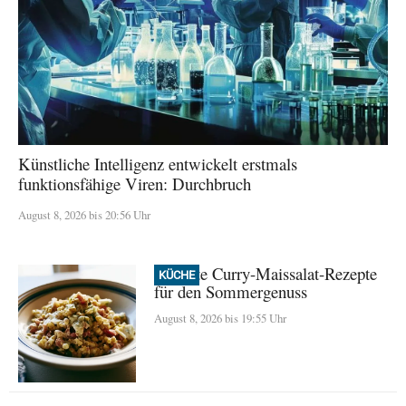
Künstliche Intelligenz entwickelt erstmals
funktionsfähige Viren: Durchbruch
August 8, 2026 bis 20:56 Uhr
Perfekte Curry-Maissalat-Rezepte
KÜCHE
für den Sommergenuss
August 8, 2026 bis 19:55 Uhr