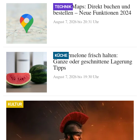
Google Maps: Direkt buchen und
TECHNIK
bestellen – Neue Funktionen 2024
August 7, 2026 bis 20:31 Uhr
Wassermelone frisch halten:
KÜCHE
Ganze oder geschnittene Lagerung
Tipps
August 7, 2026 bis 19:30 Uhr
KULTUR