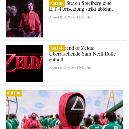
Warum Steven Spielberg eine
KULTUR
E.T.-Fortsetzung strikt ablehnt
August 8, 2026 bis 18:54 Uhr
The Legend of Zelda:
KULTUR
Überraschende Sam Neill Rolle
enthüllt
August 8, 2026 bis 17:53 Uhr
KULTUR