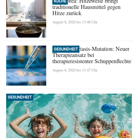
Nordkorea: Hitzewelle bringt
KÜCHE
traditionelle Hausmittel gegen
Hitze zurück
August 8, 2026 bis 13:48 Uhr
Seltene Psoriasis-Mutation: Neuer
GESUNDHEIT
Therapieansatz bei
therapieresistenter Schuppenflechte
August 8, 2026 bis 11:47 Uhr
GESUNDHEIT