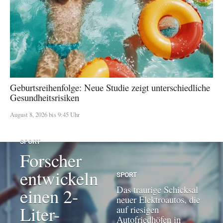
Geburtsreihenfolge: Neue Studie zeigt unterschiedliche
Gesundheitsrisiken
August 8, 2026 bis 9:45 Uhr
SPORT
Forscher
entwickeln
SPORT
Das traurige Schicksal
einen 2-
neuer Elektroautos, die
Liter-
auf riesigen
Autofriedhöfen in