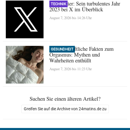
Nikita Bier: Sein turbulentes Jahr
TECHNIK
2023 bei X im Überblick
August 7, 2026 bis 14:26 Uhr
Wissenschaftliche Fakten zum
GESUNDHEIT
Orgasmus: Mythen und
Wahrheiten enthüllt
August 7, 2026 bis 11:23 Uhr
Suchen Sie einen älteren Artikel?
Greifen Sie auf die Archive von 24matins.de zu