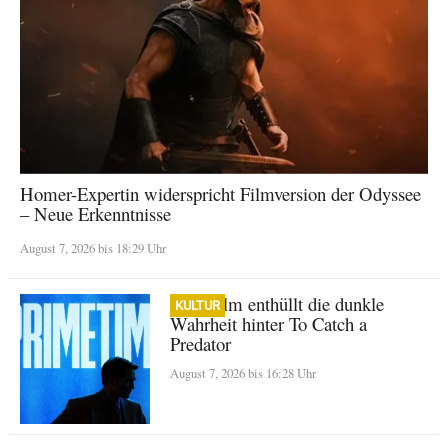
Homer-Expertin widerspricht Filmversion der Odyssee
– Neue Erkenntnisse
August 7, 2026 bis 18:29 Uhr
A24-Film enthüllt die dunkle
KULTUR
Wahrheit hinter To Catch a
Predator
August 7, 2026 bis 16:28 Uhr