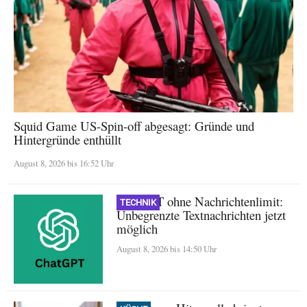
Squid Game US-Spin-off abgesagt: Gründe und
Hintergründe enthüllt
August 8, 2026 bis 16:52 Uhr
ChatGPT ohne Nachrichtenlimit:
TECHNIK
Unbegrenzte Textnachrichten jetzt
möglich
August 8, 2026 bis 14:50 Uhr