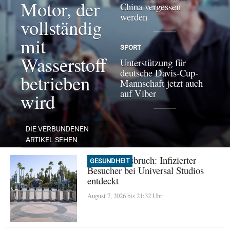
Motor, der
China vergessen
werden
vollständig
mit
SPORT
Wasserstoff
Unterstützung für
deutsche Davis-Cup-
betrieben
Mannschaft jetzt auch
auf Viber
wird
DIE VERBUNDENEN
ARTIKEL SEHEN
Masern-Ausbruch: Infizierter
GESUNDHEIT
Besucher bei Universal Studios
entdeckt
August 7, 2026 bis 21:32 Uhr