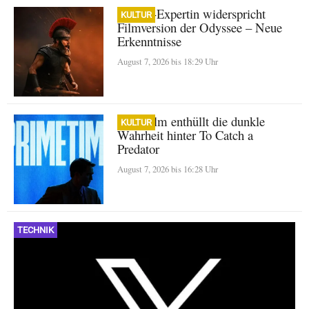
Homer-Expertin widerspricht
KULTUR
Filmversion der Odyssee – Neue
Erkenntnisse
August 7, 2026 bis 18:29 Uhr
A24-Film enthüllt die dunkle
KULTUR
Wahrheit hinter To Catch a
Predator
August 7, 2026 bis 16:28 Uhr
TECHNIK