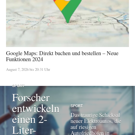
Google Maps: Direkt buchen und bestellen – Neue
Funktionen 2024
August 7, 2026 bis 20:31 Uhr
SPORT
Forscher
entwickeln
SPORT
Das traurige Schicksal
einen 2-
neuer Elektroautos, die
Liter-
auf riesigen
Autofriedhöfen in