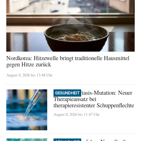
Nordkorea: Hitzewelle bringt traditionelle Hausmittel
gegen Hitze zurück
August 8, 2026 bis 13:48 Uhr
Seltene Psoriasis-Mutation: Neuer
GESUNDHEIT
Therapieansatz bei
therapieresistenter Schuppenflechte
August 8, 2026 bis 11:47 Uhr