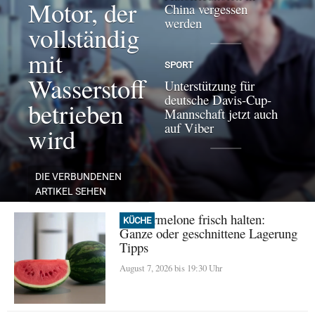
Motor, der
China vergessen
werden
vollständig
mit
SPORT
Wasserstoff
Unterstützung für
deutsche Davis-Cup-
betrieben
Mannschaft jetzt auch
auf Viber
wird
DIE VERBUNDENEN
ARTIKEL SEHEN
Wassermelone frisch halten:
KÜCHE
Ganze oder geschnittene Lagerung
Tipps
August 7, 2026 bis 19:30 Uhr