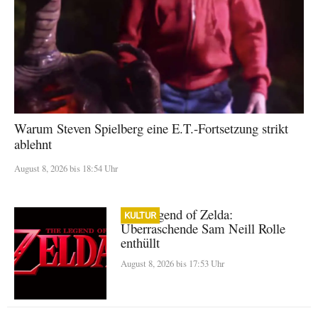
Warum Steven Spielberg eine E.T.-Fortsetzung strikt
ablehnt
August 8, 2026 bis 18:54 Uhr
The Legend of Zelda:
KULTUR
Überraschende Sam Neill Rolle
enthüllt
August 8, 2026 bis 17:53 Uhr