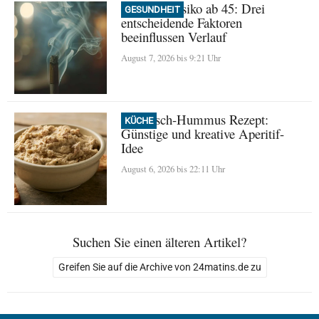
Demenz-Risiko ab 45: Drei
GESUNDHEIT
entscheidende Faktoren
beeinflussen Verlauf
August 7, 2026 bis 9:21 Uhr
Thunfisch-Hummus Rezept:
KÜCHE
Günstige und kreative Aperitif-
Idee
August 6, 2026 bis 22:11 Uhr
Suchen Sie einen älteren Artikel?
Greifen Sie auf die Archive von 24matins.de zu