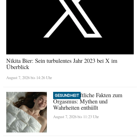
Nikita Bier: Sein turbulentes Jahr 2023 bei X im
Überblick
August 7, 2026 bis 14:26 Uhr
Wissenschaftliche Fakten zum
GESUNDHEIT
Orgasmus: Mythen und
Wahrheiten enthüllt
August 7, 2026 bis 11:23 Uhr