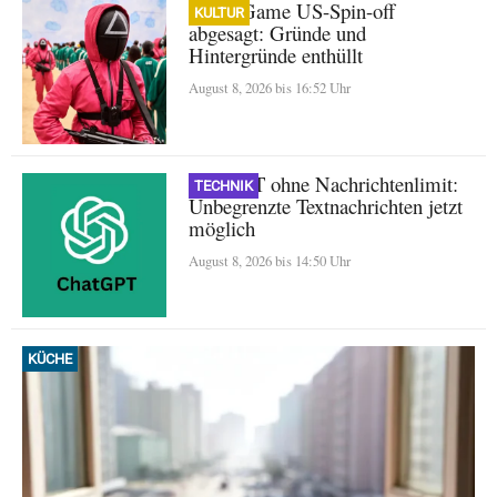
Squid Game US-Spin-off
KULTUR
abgesagt: Gründe und
Hintergründe enthüllt
August 8, 2026 bis 16:52 Uhr
ChatGPT ohne Nachrichtenlimit:
TECHNIK
Unbegrenzte Textnachrichten jetzt
möglich
August 8, 2026 bis 14:50 Uhr
KÜCHE