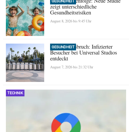
Geburtsreihenfolge: Neue Studie
GESUNDHEIT
zeigt unterschiedliche
Gesundheitsrisiken
August 8, 2026 bis 9:45 Uhr
Masern-Ausbruch: Infizierter
GESUNDHEIT
Besucher bei Universal Studios
entdeckt
August 7, 2026 bis 21:32 Uhr
TECHNIK