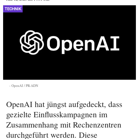
TECHNIK
OpenAI / PR-ADN
OpenAI hat jüngst aufgedeckt, dass
gezielte Einflusskampagnen im
Zusammenhang mit Rechenzentren
durchgeführt werden. Diese