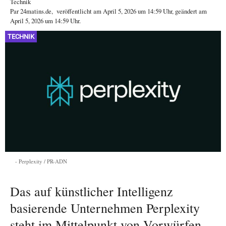
Technik
Par
24matins.de
,
veröffentlicht am
April 5, 2026
um 14:59 Uhr
, geändert am
April 5, 2026 um 14:59 Uhr
.
TECHNIK
Perplexity / PR-ADN
Das auf künstlicher Intelligenz
basierende Unternehmen Perplexity
steht im Mittelpunkt von Vorwürfen,