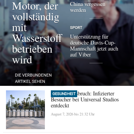
Motor, der
China vergessen
werden
vollständig
mit
SPORT
Wasserstoff
Unterstützung für
deutsche Davis-Cup-
betrieben
Mannschaft jetzt auch
auf Viber
wird
DIE VERBUNDENEN
ARTIKEL SEHEN
Masern-Ausbruch: Infizierter
GESUNDHEIT
Besucher bei Universal Studios
entdeckt
August 7, 2026 bis 21:32 Uhr