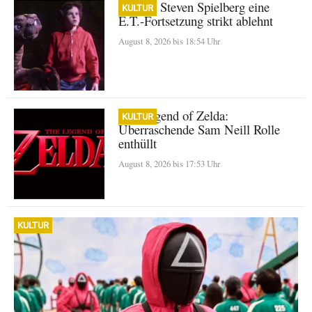
Warum Steven Spielberg eine
KULTUR
E.T.-Fortsetzung strikt ablehnt
August 8, 2026 bis 18:54 Uhr
The Legend of Zelda:
KULTUR
Überraschende Sam Neill Rolle
enthüllt
August 8, 2026 bis 17:53 Uhr
KULTUR