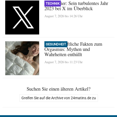
Nikita Bier: Sein turbulentes Jahr
TECHNIK
2023 bei X im Überblick
August 7, 2026 bis 14:26 Uhr
Wissenschaftliche Fakten zum
GESUNDHEIT
Orgasmus: Mythen und
Wahrheiten enthüllt
August 7, 2026 bis 11:23 Uhr
Suchen Sie einen älteren Artikel?
Greifen Sie auf die Archive von 24matins.de zu