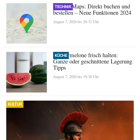
Google Maps: Direkt buchen und
TECHNIK
bestellen – Neue Funktionen 2024
August 7, 2026 bis 20:31 Uhr
Wassermelone frisch halten:
KÜCHE
Ganze oder geschnittene Lagerung
Tipps
August 7, 2026 bis 19:30 Uhr
KULTUR