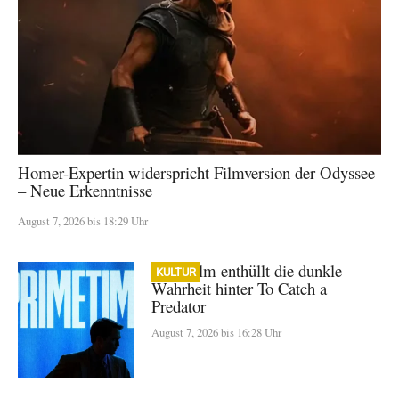
Homer-Expertin widerspricht Filmversion der Odyssee
– Neue Erkenntnisse
August 7, 2026 bis 18:29 Uhr
A24-Film enthüllt die dunkle
KULTUR
Wahrheit hinter To Catch a
Predator
August 7, 2026 bis 16:28 Uhr