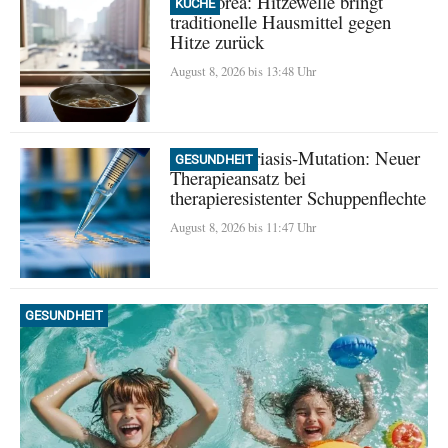
Nordkorea: Hitzewelle bringt
KÜCHE
traditionelle Hausmittel gegen
Hitze zurück
August 8, 2026 bis 13:48 Uhr
Seltene Psoriasis-Mutation: Neuer
GESUNDHEIT
Therapieansatz bei
therapieresistenter Schuppenflechte
August 8, 2026 bis 11:47 Uhr
GESUNDHEIT