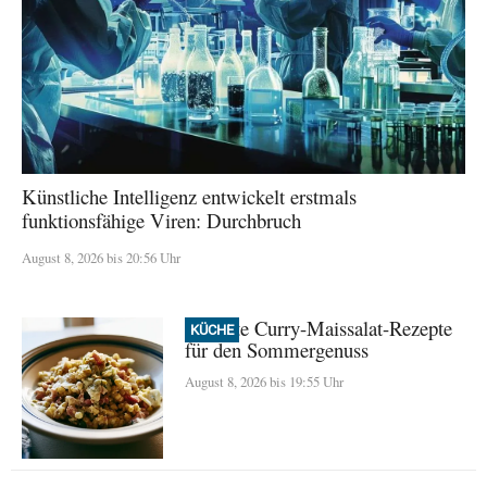
Künstliche Intelligenz entwickelt erstmals
funktionsfähige Viren: Durchbruch
August 8, 2026 bis 20:56 Uhr
Perfekte Curry-Maissalat-Rezepte
KÜCHE
für den Sommergenuss
August 8, 2026 bis 19:55 Uhr