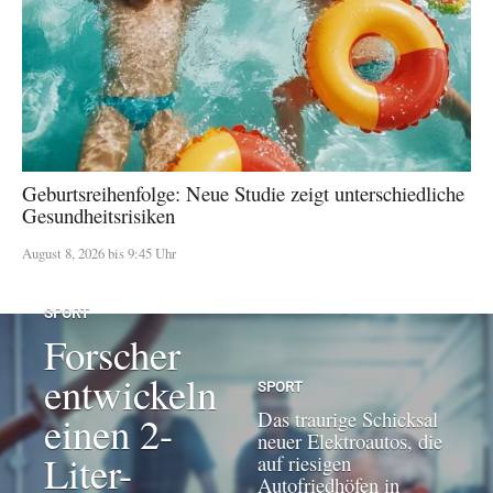
Geburtsreihenfolge: Neue Studie zeigt unterschiedliche
Gesundheitsrisiken
August 8, 2026 bis 9:45 Uhr
SPORT
Forscher
entwickeln
SPORT
Das traurige Schicksal
einen 2-
neuer Elektroautos, die
Liter-
auf riesigen
Autofriedhöfen in