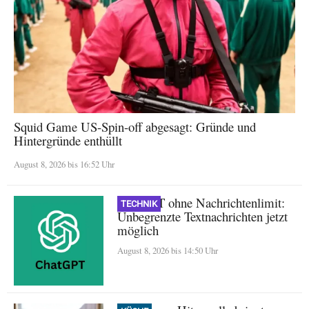
Squid Game US-Spin-off abgesagt: Gründe und
Hintergründe enthüllt
August 8, 2026 bis 16:52 Uhr
ChatGPT ohne Nachrichtenlimit:
TECHNIK
Unbegrenzte Textnachrichten jetzt
möglich
August 8, 2026 bis 14:50 Uhr