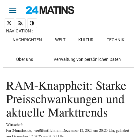
NAVIGATION
:
NACHRICHTEN
WELT
KULTUR
TECHNIK
Über uns
Verwaltung von persönlichen Daten
RAM-Knappheit: Starke
Preisschwankungen und
aktuelle Markttrends
Wirtschaft
Par
24matins.de
,
veröffentlicht am
Dezember 12, 2025
um 20:25 Uhr
, geändert
am Dezember 12, 2025 um 20:25 Uhr
.