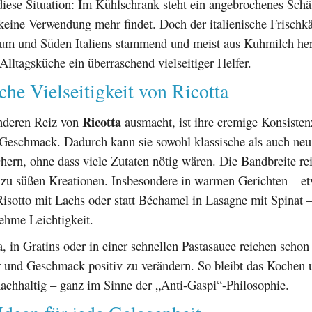
diese Situation: Im Kühlschrank steht ein angebrochenes Sch
keine Verwendung mehr findet. Doch der italienische Frischkä
um und Süden Italiens stammend und meist aus Kuhmilch herge
lltagsküche ein überraschend vielseitiger Helfer.
che Vielseitigkeit von Ricotta
Ricotta
nderen Reiz von
ausmacht, ist ihre cremige Konsisten
eschmack. Dadurch kann sie sowohl klassische als auch neu i
hern, ohne dass viele Zutaten nötig wären. Die Bandbreite re
 zu süßen Kreationen. Insbesondere in warmen Gerichten – et
isotto mit Lachs oder statt Béchamel in Lasagne mit Spinat –
ehme Leichtigkeit.
, in Gratins oder in einer schnellen Pastasauce reichen schon
r und Geschmack positiv zu verändern. So bleibt das Kochen 
achhaltig – ganz im Sinne der „Anti-Gaspi“-Philosophie.