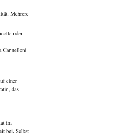
lität. Mehrere
icotta oder
a Cannelloni
uf einer
atin, das
tat im
it bei. Selbst