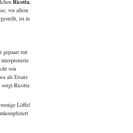
Ricotta
älchen
,
se, vor allem
stellt, ist in
z gepaart mit
nterpretierte
icht von
wa als Ersatz
 sorgt Ricotta
 wenige Löffel
unkompliziert