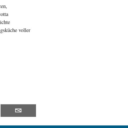
cen,
otta
ichte
agsküche voller