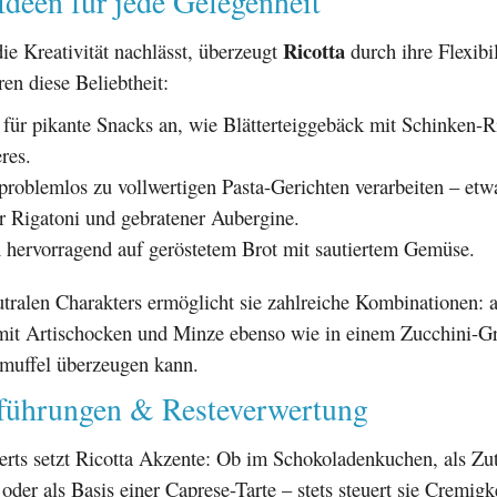
Ideen für jede Gelegenheit
Ricotta
e Kreativität nachlässt, überzeugt
durch ihre Flexibi
ren diese Beliebtheit:
h für pikante Snacks an, wie Blätterteiggebäck mit Schinken-R
res.
 problemlos zu vollwertigen Pasta-Gerichten verarbeiten – etw
r Rigatoni und gebratener Aubergine.
 hervorragend auf geröstetem Brot mit sautiertem Gemüse.
tralen Charakters ermöglicht sie zahlreiche Kombinationen: a
mit Artischocken und Minze ebenso wie in einem Zucchini-Gr
muffel überzeugen kann.
führungen & Resteverwertung
erts setzt Ricotta Akzente: Ob im Schokoladenkuchen, als Zu
der als Basis einer Caprese-Tarte – stets steuert sie Cremigke