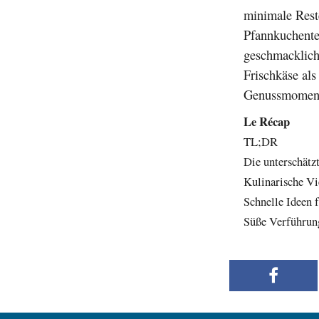
minimale Rest
Pfannkuchentei
geschmackliche
Frischkäse als
Genussmomen
Le Récap
TL;DR
Die unterschät
Kulinarische Vie
Schnelle Ideen 
Süße Verführun