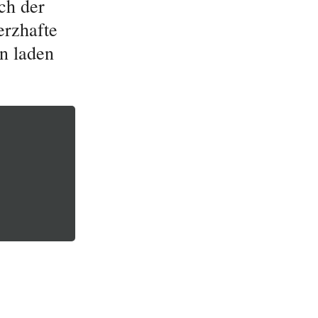
ich der
erzhafte
en laden