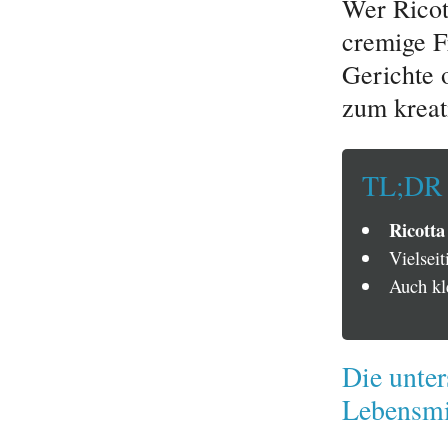
Wer Ricott
cremige F
Gerichte 
zum kreat
TL;DR
Ricotta
Vielseit
Auch kle
Die unter
Lebensmi