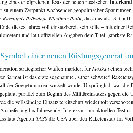
Interkonti
ng eines erfolgreichen Tests der neuen russischen
zu einem Zeitpunkt wachsender geopolitischer Spannungen
te
Russlands Präsident Wladimir Putin
, dass das als „Satan II
nde dieses Jahres voll einsatzbereit sein solle – mit einer R
lometern und laut offiziellen Angaben dem Titel „stärkste Ra
 Symbol einer neuen Rüstungsgeneratio
eration strategischer Waffen markiert für
Moskau
einen tech
er Sarmat ist das erste sogenannte „super schwere“ Raketens
all der Sowjetunion entwickelt wurde. Ursprünglich war die 
geplant, parallel zum Beginn des Militäreinsatzes gegen die 
de die vollständige Einsatzbereitschaft wiederholt verschobe
Auslieferung bis Jahresende. Interessant am aktuellen Test ist
ass laut Agentur
TASS
die USA über den Raketenstart im Vorf