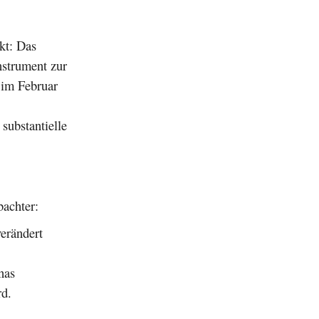
kt: Das
Instrument zur
 im Februar
substantielle
bachter:
verändert
nas
rd.