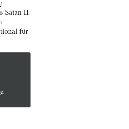
g
s Satan II
n
tional für
e.