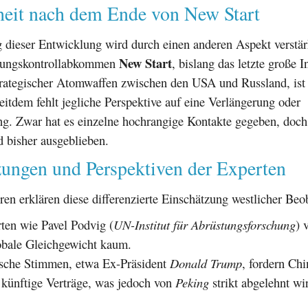
heit nach dem Ende von New Start
 dieser Entwicklung wird durch einen anderen Aspekt verstär
New Start
stungskontrollabkommen
, bislang das letzte große 
rategischer Atomwaffen zwischen den USA und Russland, ist
eitdem fehlt jegliche Perspektive auf eine Verlängerung oder
g. Zwar hat es einzelne hochrangige Kontakte gegeben, doch 
 bisher ausgeblieben.
zungen und Perspektiven der Experten
en erklären diese differenzierte Einschätzung westlicher Beo
ten wie Pavel Podvig (
UN-Institut für Abrüstungsforschung
) 
obale Gleichgewicht kaum.
sche Stimmen, etwa Ex-Präsident
Donald Trump
, fordern Chi
 künftige Verträge, was jedoch von
Peking
strikt abgelehnt wi