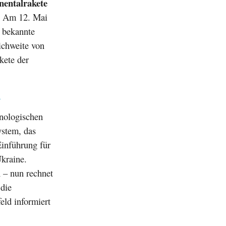
nentalrakete
. Am 12. Mai
“ bekannte
eichweite von
kete der
n
nologischen
ystem, das
Einführung für
Ukraine.
n – nun rechnet
 die
eld informiert