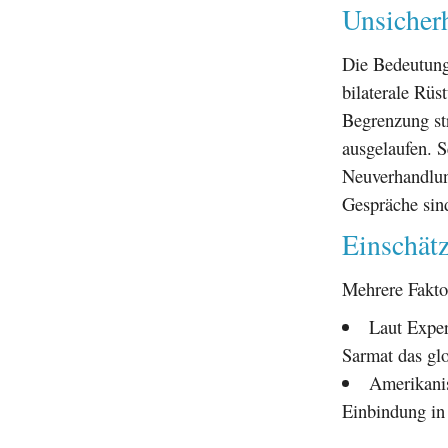
Unsicher
Die Bedeutung
bilaterale Rü
Begrenzung st
ausgelaufen. S
Neuverhandlun
Gespräche sind
Einschät
Mehrere Faktor
Laut Exper
Sarmat das gl
Amerikani
Einbindung in