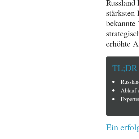
Russland h
stärksten 
bekannte 
strategis
erhöhte A
TL;DR
Russland
Ablauf 
Experte
Ein erfol