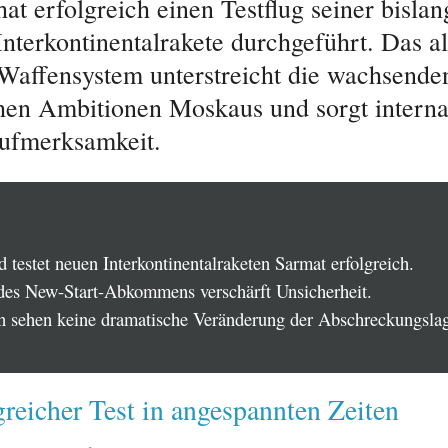
at erfolgreich einen Testflug seiner bislan
Interkontinentalrakete durchgeführt. Das al
Waffensystem unterstreicht die wachsende
chen Ambitionen Moskaus und sorgt interna
ufmerksamkeit.
 testet neuen Interkontinentalraketen Sarmat erfolgreich.
des New-Start-Abkommens verschärft Unsicherheit.
n sehen keine dramatische Veränderung der Abschreckungslag
greicher Test in angespannten Zeiten