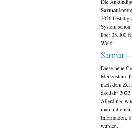
Die Ankündigu
Sarmat
kommt 
2026 bestätig
System schon E
über 35.000 Ki
Welt“.
Sarmat –
Diese neue Gen
Meilenstein: D
nach dem Zerf
das Jahr 2022 
Allerdings wur
man mit einer 
Information, d
wurden.