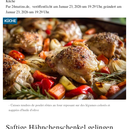
Küche
Par
24matins.de
,
veröffentlicht am
Januar 23, 2026
um 19:29 Uhr
, geändert am
Januar 23, 2026 um 19:29 Uhr
.
KÜCHE
Cuisses tendres de poulet rôties au four reposant sur des légumes colorés et
nappées d'huile d'olive
Saftige Hähnchenschenkel gelingen