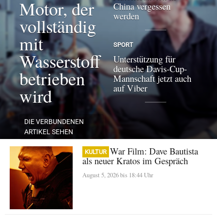
Motor, der
China vergessen
werden
vollständig
mit
SPORT
Wasserstoff
Unterstützung für
deutsche Davis-Cup-
betrieben
Mannschaft jetzt auch
auf Viber
wird
DIE VERBUNDENEN
ARTIKEL SEHEN
God of War Film: Dave Bautista
KULTUR
als neuer Kratos im Gespräch
August 5, 2026 bis 18:44 Uhr