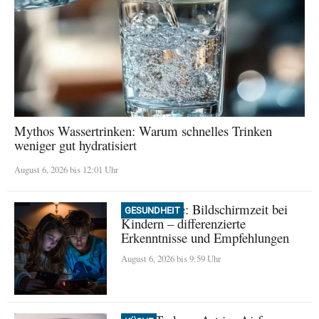
Mythos Wassertrinken: Warum schnelles Trinken
weniger gut hydratisiert
August 6, 2026 bis 12:01 Uhr
Neue Studie: Bildschirmzeit bei
GESUNDHEIT
Kindern – differenzierte
Erkenntnisse und Empfehlungen
August 6, 2026 bis 9:59 Uhr