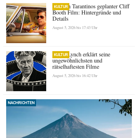
Quentin Tarantinos geplanter Cliff
KULTUR
Booth Film: Hintergründe und
Details
August 5, 2026 bis 17:43 Uhr
David Lynch erklärt seine
KULTUR
ungewöhnlichsten und
rätselhaftesten Filme
August 5, 2026 bis 16:42 Uhr
NACHRICHTEN