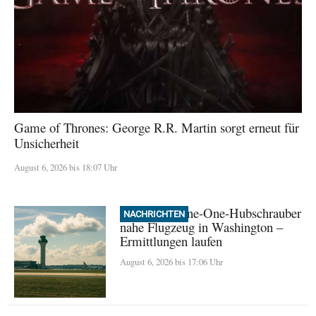
Game of Thrones: George R.R. Martin sorgt erneut für
Unsicherheit
August 6, 2026 bis 18:07 Uhr
Trump: Marine-One-Hubschrauber
NACHRICHTEN
nahe Flugzeug in Washington –
Ermittlungen laufen
August 6, 2026 bis 17:06 Uhr