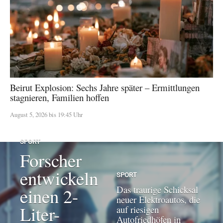
Beirut Explosion: Sechs Jahre später – Ermittlungen
stagnieren, Familien hoffen
August 5, 2026 bis 19:45 Uhr
SPORT
Forscher
entwickeln
SPORT
Das traurige Schicksal
einen 2-
neuer Elektroautos, die
Liter-
auf riesigen
Autofriedhöfen in