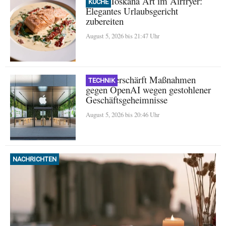
Lachs Toskana Art im Airfryer:
KÜCHE
Elegantes Urlaubsgericht
zubereiten
August 5, 2026 bis 21:47 Uhr
Apple verschärft Maßnahmen
TECHNIK
gegen OpenAI wegen gestohlener
Geschäftsgeheimnisse
August 5, 2026 bis 20:46 Uhr
NACHRICHTEN