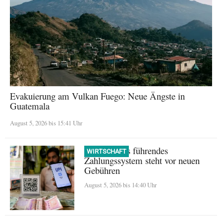
Evakuierung am Vulkan Fuego: Neue Ängste in
Guatemala
August 5, 2026 bis 15:41 Uhr
UPI: Indiens führendes
WIRTSCHAFT
Zahlungssystem steht vor neuen
Gebühren
August 5, 2026 bis 14:40 Uhr