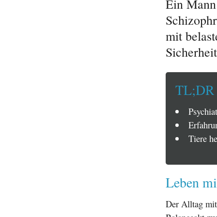
Ein Mann 
Schizophr
mit belast
Sicherhei
TL;DR
Psychia
Erfahru
Tiere he
Leben mi
Der Alltag mi