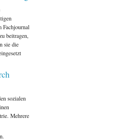
e
tigen
m Fachjournal
zu beitragen,
n sie die
eingesetzt
rch
en sozialen
inen
trie. Mehrere
n.