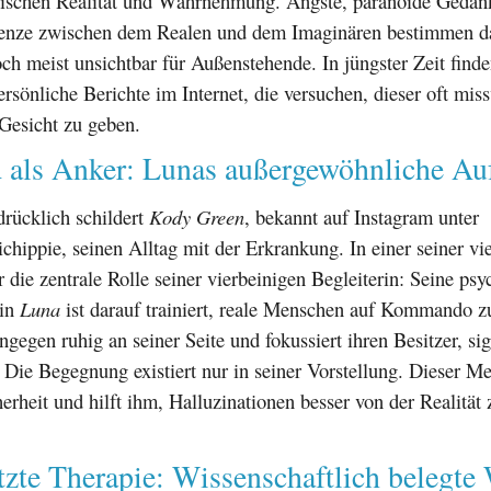
ischen Realität und Wahrnehmung. Ängste, paranoide Gedan
renze zwischen dem Realen und dem Imaginären bestimmen d
ch meist unsichtbar für Außenstehende. In jüngster Zeit finde
sönliche Berichte im Internet, die versuchen, dieser oft mis
Gesicht zu geben.
 als Anker: Lunas außergewöhnliche Au
rücklich schildert
Kody Green
, bekannt auf Instagram unter
hippie, seinen Alltag mit der Erkrankung. In einer seiner vi
r die zentrale Rolle seiner vierbeinigen Begleiterin: Seine psy
din
Luna
ist darauf trainiert, reale Menschen auf Kommando z
ngegen ruhig an seiner Seite und fokussiert ihren Besitzer, sign
 Die Begegnung existiert nur in seiner Vorstellung. Dieser 
erheit und hilft ihm, Halluzinationen besser von der Realität 
tzte Therapie: Wissenschaftlich belegte