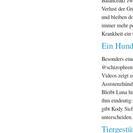
Balanceakt zw
Verlust der G
und bleiben do
immer mehr per
Krankheit ein 
Ein Hund
Besonders eind
@schizophrenic
Videos zeigt e
Assistenzhün
Bleibt Luna hi
ihm eindeutig:
gibt Kody Sich
unterscheiden.
Tiergestü