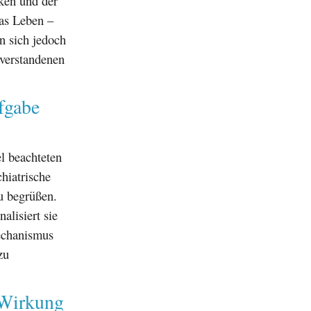
ken und der
as Leben –
n sich jedoch
sverstandenen
fgabe
el beachteten
chiatrische
u begrüßen.
alisiert sie
Mechanismus
zu
 Wirkung