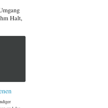
m Umgang
ihm Halt,
enen
ändiger