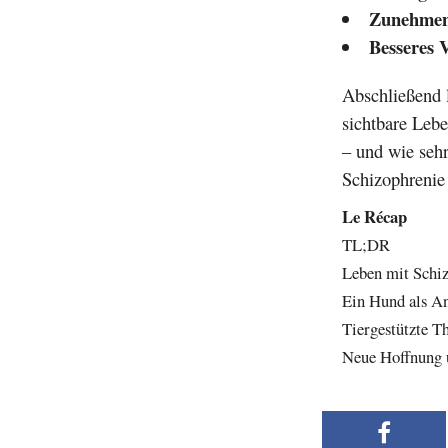
Zunehmen
Besseres 
Abschließend l
sichtbare Lebe
– und wie seh
Schizophrenie 
Le Récap
TL;DR
Leben mit Schi
Ein Hund als A
Tiergestützte T
Neue Hoffnung 